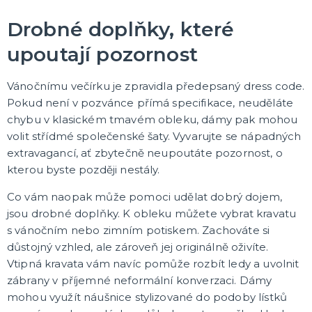
KARNEVALOVÉ MASKY
Drobné doplňky, které
Hororové a strašidelné masky
Dětské masky na obličej
upoutají pozornost
Škrabošky a masky na obličej
Gumové masky
Papírové masky na obličej
DALŠÍ KATEGORIE
Vánočnímu večírku je zpravidla předepsaný dress code.
Pokud není v pozvánce přímá specifikace, neuděláte
HAVAJSKÉ KOSTÝMY, KOŠILE A DEKORACE
chybu v klasickém tmavém obleku, dámy pak mohou
Havajské kostýmy
Havajské doplňky
volit střídmé společenské šaty. Vyvarujte se nápadných
Havajské věnce
extravagancí, ať zbytečně neupoutáte pozornost, o
Havajské sukně
Havajské košile
Havajské šortky
Tiki keramika
DALŠÍ KATEGORIE
kterou byste později nestály.
Co vám naopak může pomoci udělat dobrý dojem,
KARNEVALOVÉ A PÁRTY KLOBOUKY
jsou drobné doplňky. K obleku můžete vybrat kravatu
Sombréra, cylindry a párty kloubouky
Helmy a čepice
s vánočním nebo zimním potiskem. Zachováte si
důstojný vzhled, ale zároveň jej originálně oživíte.
Vtipná kravata vám navíc pomůže rozbít ledy a uvolnit
ORIGINÁLNÍ DÁRKY
zábrany v příjemné neformální konverzaci. Dámy
Vtipné zástěry
mohou využít náušnice stylizované do podoby lístků
Polštáře