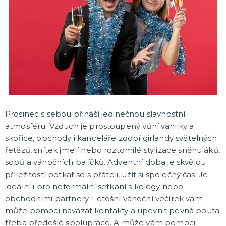
TEXTIL S VTIPNÝM POTISKEM
Pánská trička s potiskem
Dámská trička s potiskem
Trička PAT A MAT
Trenýrky s potiskem
Kalhotky s potiskem
Trička na flašku či lahvinku
Zástěry s potiskem
DALŠÍ KATEGORIE
KARNEVALOVÉ KOSTÝMY
Andělé a čerti
Doktoři a sestřičky
Hippie kostýmy
Prosinec s sebou přináší jedinečnou slavnostní
Námořnické a pirátské kostýmy
Sexy kostýmy
Čarodějnické kostýmy
Prohibice, gangsteři a gangsterky
Vánoční kostýmy
Svaté ženy a muži
Uniformy
Upíři a vampírky
Zombie a strašidelné kostýmy
Kostýmy Divoký západ, Mexiko
Klaunské kostýmy
Disco, retro a hudební kostýmy
Historické kostýmy
St. Patrick`s Day kostýmy
Beerfest a oktoberfest kostýmy
Filmové a pohádkové kostýmy
Vtipné kostýmy
Maskoti a zvířátka
Rockové a punkové kostýmy
Morphsuits - druhá kůže (doplněk kostýmu)
Korzety se sukýnkami
DALŠÍ KATEGORIE
atmosféru. Vzduch je prostoupený vůní vanilky a
skořice, obchody i kanceláře zdobí girlandy světelných
DĚTSKÉ KARNEVALOVÉ KOSTÝMY
řetězů, snítek jmelí nebo roztomilé stylizace sněhuláků,
Kostýmy pro kluky
sobů a vánočních balíčků. Adventní doba je skvělou
Kostýmy pro dívky
příležitostí potkat se s přáteli, užít si společný čas. Je
Kostýmy pro nejmenší
ideální i pro neformální setkání s kolegy nebo
obchodními partnery. Letošní vánoční večírek vám
KARNEVALOVÉ DOPLŇKY
může pomoci navázat kontakty a upevnit pevná pouta
Umělé zuby
třeba předešlé spolupráce. A může vám pomoci