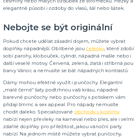
Vtipné trička
cesmíny nebo malých ozdůbek ze stromečku. Hezky a
Pro muže
Pro ženy
Vtipné cedulky
Vtipné hrnečky
Dárková keramika
Vtipné průkazy a pokuty
Pivní kosmetika, dárková balení
Vtipné placky
Vtipné rostoucí figurky
Magické mentolky
Společenské i lechtivé hry
Přáníčka a hrací přání
DALŠÍ KATEGORIE
elegantně působí i ozdoby do vlasů, šál nebo šátek.
PTÁKOVINY, ŽERTÍKY I SRANDIČKY
Nebojte se být originální
Kanadské žertíky
Falešná zranění a jizvy
Pokud chcete udělat zásadní dojem, můžete vybrat
Zvířátka a havěť
doplňky nápadnější. Oblíbené jsou
čelenky
, které zdobí
Vtipné dekorace
DALŠÍ KATEGORIE
sobí parohy, klobouček, cylindr, nápadná mašle nebo i
další veselé motivy. Červená, zelená, zlatá i stříbrná jsou
MIKULÁŠSKÉ A VÁNOČNÍ KOSTÝMY I DOPLŇKY
Santa Claus, Vánoce
barvy Vánoc a nemusíte se bát nápadných kontrastů.
Vše pro čerta
Dámy mohou efektně využít i punčochy. Elegantní
Vše pro anděla
„malé černé“ šaty podtrhnou vaši krásu, nápadné
Mikuláš
DALŠÍ KATEGORIE
barevné punčochy nebo punčochy s potiskem vám
přidají šmrnc a sex appeal. Pro nápady nemusíte
ROZLUČKA SE SVOBODOU
chodit daleko. Specializované
obchody s kostýmy
Pro nevěstu
Pro družičky
nabízí nejen převleky na karneval nebo ples, ale i velmi
Dekorace
zdařilé doplňky pro příležitost, jakou vánoční party
Maličkosti a dárky pro nevěstu
Pro muže
Hry
DALŠÍ KATEGORIE
nabízí. Na jednom místě můžete vybrat punčochy,