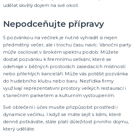
Karnevalové a obří brýle
udělat skvělý dojem na své okolí.
Další doplňky
Pirátské a námořnické doplňky
Kovbojské a indiánské doplňky
Punčochy, punčocháče, podvazky, návleky na nohy
Čelenky a tykadla
Korunky a koruny
Doplňky z 20. a 30. let, gangsterské
Umělé zbraně, meče, pistole
DALŠÍ KATEGORIE
Nepodceňujte přípravy
LÍČIDLA A DEKORACE NA OBLIČEJ
Divadelní makeup
S pozvánkou na večírek je nutné vyhradit si nejen
Klaunský makeup
předmětný večer, ale i trochu času navíc. Vánoční party
Hororový makeup a efekty
může oscilovat v širokém spektru podob. Můžete
Nalepovací řasy, rtěnky a tetování
DALŠÍ KATEGORIE
dostat pozvánku k firemnímu setkání, které se
odehraje v běžných prostorách zasedacích místností
PARUKY, SPREJE NA VLASY, KNÍRKY, VOUSY A
nebo přilehlých kanceláří. Může vás potěšit pozvánka
PLNOVOUSY
do hudebního klubu nebo baru. Nezřídka firmy
Afro paruky
využívají reprezentativní prostory velkých restaurací i
Dámské paruky
Pánské paruky
s tanečním parketem a kulturním vystoupením.
Knírky, bradky, vousy a plnovousy
Barevné spreje na vlasy a tělo
Příčesky do vlasů
Profesionální paruky
DALŠÍ KATEGORIE
Své oblečení i účes musíte přizpůsobit prostředí i
dynamice večírku. I když se máte sejít s lidmi, které
KARNEVALOVÉ KONTAKTNÍ ČOČKY
denně potkáváte, stále platí důležitost prvního dojmu,
Barevné kontaktní čočky
který uděláte.