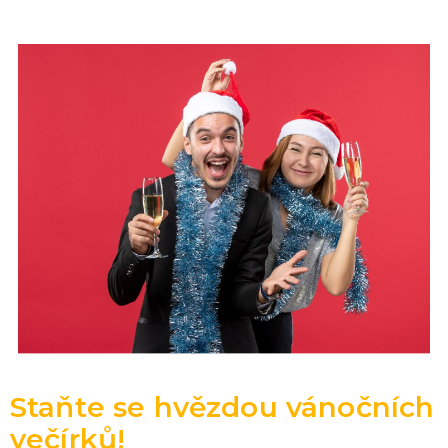
Staňte se hvězdou vánočních
večírků!