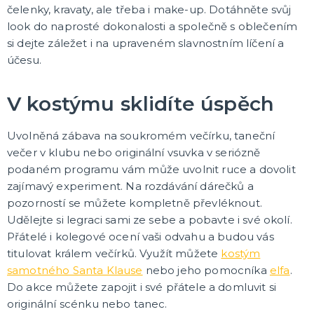
čelenky, kravaty, ale třeba i make-up. Dotáhněte svůj
look do naprosté dokonalosti a společně s oblečením
si dejte záležet i na upraveném slavnostním líčení a
účesu.
V kostýmu sklidíte úspěch
Uvolněná zábava na soukromém večírku, taneční
večer v klubu nebo originální vsuvka v seriózně
podaném programu vám může uvolnit ruce a dovolit
zajímavý experiment. Na rozdávání dárečků a
pozorností se můžete kompletně převléknout.
Udělejte si legraci sami ze sebe a pobavte i své okolí.
Přátelé i kolegové ocení vaši odvahu a budou vás
titulovat králem večírků. Využít můžete
kostým
samotného Santa Klause
nebo jeho pomocníka
elfa
.
Do akce můžete zapojit i své přátele a domluvit si
originální scénku nebo tanec.