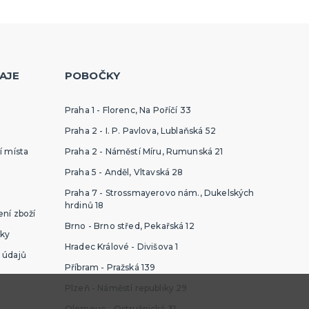
AJE
POBOČKY
Praha 1 - Florenc, Na Poříčí 33
Praha 2 - I. P. Pavlova, Lublaňská 52
í místa
Praha 2 - Náměstí Míru, Rumunská 21
Praha 5 - Anděl, Vltavská 28
Praha 7 - Strossmayerovo nám., Dukelských
hrdinů 18
ní zboží
Brno - Brno střed, Pekařská 12
ky
Hradec Králové - Divišova 1
 údajů
Příbram - Pražská 139
Plzeň - Náměstí republiky 29
Olomouc - Ostružnická 31