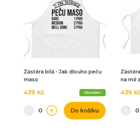
Zástěra bílá - Jak dlouho peču
Zástěra
maso
na mě 
439 Kč
439 K
Skladem
Do košíku