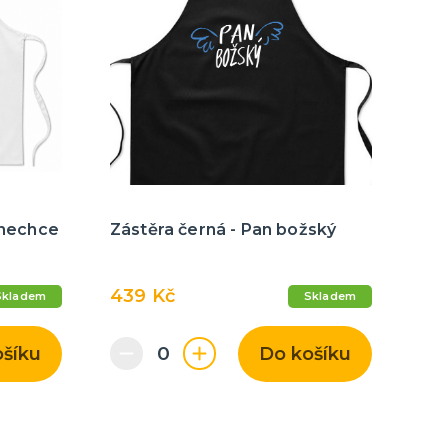
e nechce
Zástěra černá - Pan božský
439 Kč
Skladem
Skladem
ošíku
Do košíku