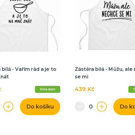
 bílá - Vařím rád a je to
Zástěra bílá - Můžu, al
znát
se mi
č
439 Kč
Skladem
Do košíku
Do k