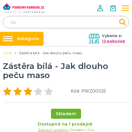
Vyberte si
Kategorie
12 poboček
Úvod
Zástěra bílá - Jak dlouho peču maso
Půjčovna kostýmů
HALLOWEENSKÉ ZBOŽÍ
Dámské Halloweenské kostýmy
Zástěra bílá - Jak dlouho
Párty výzdoba na klíč
Pánské Halloweenské kostýmy
peču maso
Nafukování balónků
Dětské Halloweenské kostýmy
Dekorace a doplňky na Halloween
DALŠÍ KATEGORIE
Prodejny
Kód: PWZ00025
Rozvoz
PÁRTY DOPLŇKY PRO ORIGINÁLNÍ ZÁBAVU
Párty Blog
Balónky a dekorace
Helium
O nás
Skladem
Dortové svíčky
Kariéra
Párty vychytávky
Rozlučka se svobodou
DALŠÍ KATEGORIE
Dostupné na 1 prodejně
Zobrazit prodejny
Skladem >5 ks
Kontakt