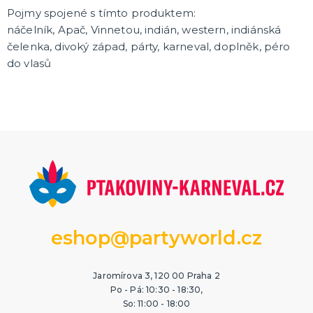
KARNEVALOVÉ MASKY
Pojmy spojené s tímto produktem:
Hororové a strašidelné masky
náčelník, Apač, Vinnetou, indián, western, indiánská
Dětské masky na obličej
čelenka, divoký západ, párty, karneval, doplněk, péro
Škrabošky a masky na obličej
do vlasů
Gumové masky
Papírové masky na obličej
DALŠÍ KATEGORIE
HAVAJSKÉ KOSTÝMY, KOŠILE A DEKORACE
Havajské kostýmy
Havajské doplňky
Havajské věnce
Havajské sukně
Havajské košile
Havajské šortky
Tiki keramika
DALŠÍ KATEGORIE
KARNEVALOVÉ A PÁRTY KLOBOUKY
Sombréra, cylindry a párty kloubouky
Helmy a čepice
eshop@partyworld.cz
ORIGINÁLNÍ DÁRKY
Jaromírova 3, 120 00 Praha 2
Vtipné zástěry
Po - Pá: 10:30 - 18:30,
Polštáře
So: 11:00 - 18:00