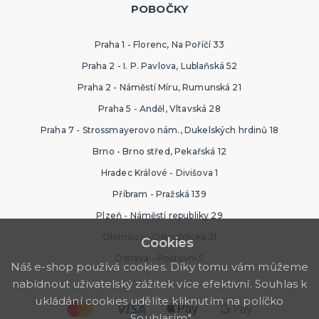
POBOČKY
Praha 1 - Florenc, Na Poříčí 33
Praha 2 - I. P. Pavlova, Lublaňská 52
Praha 2 - Náměstí Míru, Rumunská 21
Praha 5 - Anděl, Vltavská 28
Praha 7 - Strossmayerovo nám., Dukelských hrdinů 18
Brno - Brno střed, Pekařská 12
Hradec Králové - Divišova 1
Příbram - Pražská 139
Plzeň - Náměstí republiky 29
Olomouc - Ostružnická 31
Cookies
Ostrava - Poštovní 5
Náš e-shop používá cookies. Díky tomu vám můžeme
nabídnout uživatelský zážitek více efektivní. Souhlas k
ukládání cookies udělíte kliknutím na políčko
„Souhlasím".