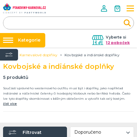
Vyberte si
Kategorie
12 poboček
Úvod
Karnevalové doplňky
Kovbojské a indiánské doplňky
Půjčovna kostýmů
HALLOWEENSKÉ ZBOŽÍ
Kovbojské a indiánské doplňky
Dámské Halloweenské kostýmy
Párty výzdoba na klíč
Pánské Halloweenské kostýmy
Nafukování balónků
5
produktů
Dětské Halloweenské kostýmy
Dekorace a doplňky na Halloween
DALŠÍ KATEGORIE
Prodejny
Součástí správného westernového outfitu musí být i doplňky, jako například
indiánské a náčelnické čelenky či kovbojský klobouk nebo šerifská hvězda. Často
Rozvoz
lze tyto doplňky skombinovat s běžným oblečením a vytvořit tak celý kostým.
PÁRTY DOPLŇKY PRO ORIGINÁLNÍ ZÁBAVU
číst více
Párty Blog
Balónky a dekorace
Helium
O nás
Dortové svíčky
Kariéra
Párty vychytávky
Rozlučka se svobodou
DALŠÍ KATEGORIE
Filtrovat
Kontakt