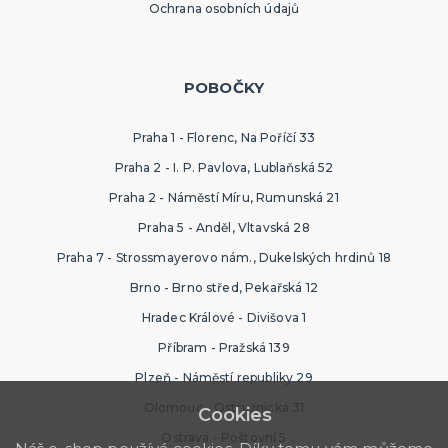
Ochrana osobních údajů
POBOČKY
Praha 1 - Florenc, Na Poříčí 33
Praha 2 - I. P. Pavlova, Lublaňská 52
Praha 2 - Náměstí Míru, Rumunská 21
Praha 5 - Anděl, Vltavská 28
Praha 7 - Strossmayerovo nám., Dukelských hrdinů 18
Brno - Brno střed, Pekařská 12
Hradec Králové - Divišova 1
Příbram - Pražská 139
Plzeň - Náměstí republiky 29
Olomouc - Ostružnická 31
Cookies
Ostrava - Poštovní 5