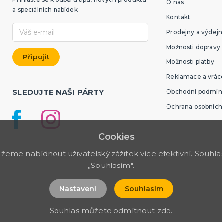
O nás
a speciálních nabídek
Kontakt
Prodejny a výdejn
Možnosti dopravy
Možnosti platby
Reklamace a vráce
SLEDUJTE NAŠI PÁRTY
Obchodní podmín
Ochrana osobních
Cookies
me nabídnout uživatelský zážitek více efektivní. Souhlas 
„Souhlasím".
Nastavení
Souhlasím
Souhlas můžete odmítnout
zde
.