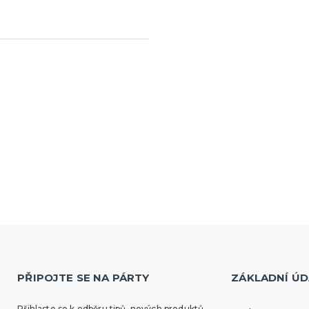
PŘIPOJTE SE NA PÁRTY
ZÁKLADNÍ ÚD
Přihlaste se k odběru tipů, nových produktů