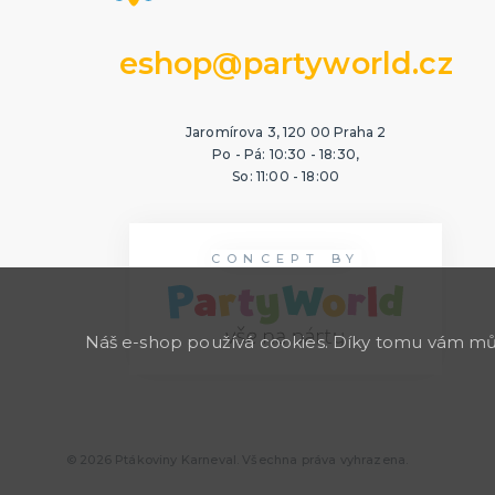
eshop@partyworld.cz
Jaromírova 3, 120 00 Praha 2
Po - Pá: 10:30 - 18:30,
So: 11:00 - 18:00
CONCEPT BY
Náš e-shop používá cookies. Díky tomu vám může
© 2026 Ptákoviny Karneval. Všechna práva vyhrazena.