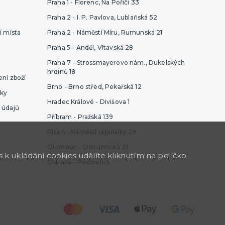
Praha 1 - Florenc, Na Poříčí 33
Praha 2 - I. P. Pavlova, Lublaňská 52
í místa
Praha 2 - Náměstí Míru, Rumunská 21
Praha 5 - Anděl, Vltavská 28
Praha 7 - Strossmayerovo nám., Dukelských
hrdinů 18
ní zboží
Brno - Brno střed, Pekařská 12
ky
Hradec Králové - Divišova 1
 údajů
Příbram - Pražská 139
Plzeň - Náměstí republiky 29
Olomouc - Ostružnická 31
k ukládání cookies udělíte kliknutím na políčko
Ostrava - Poštovní 5