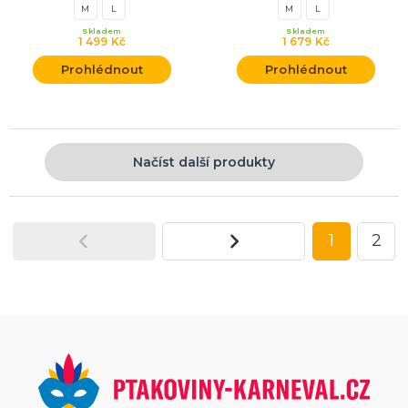
M
L
M
L
Skladem
Skladem
1 499 Kč
1 679 Kč
Prohlédnout
Prohlédnout
Načíst další produkty
1
2