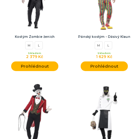
Kostým Zombie ženich
Pánský kostým - Děsivý Klaun
M
L
M
L
Skladem
Skladem
2 379 Kč
1 629 Kč
Prohlédnout
Prohlédnout