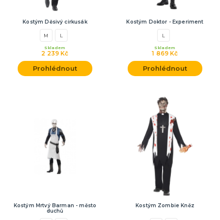
Kostým Děsivý cirkusák
Kostým Doktor - Experiment
M
L
L
Skladem
Skladem
2 239 Kč
1 869 Kč
Prohlédnout
Prohlédnout
Kostým Mrtvý Barman - město
Kostým Zombie Kněz
duchů