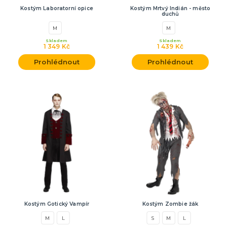
Kostým Laboratorní opice
Kostým Mrtvý Indián - město
duchů
M
M
Skladem
Skladem
1 349 Kč
1 439 Kč
Prohlédnout
Prohlédnout
Kostým Gotický Vampír
Kostým Zombie žák
M
L
S
M
L