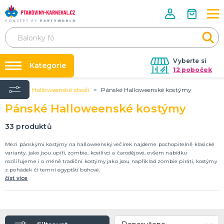
Vyberte si
Kategorie
12 poboček
Úvod
Halloweenské zboží
Pánské Halloweenské kostýmy
Půjčovna kostýmů
HALLOWEENSKÉ ZBOŽÍ
Pánské Halloweenské kostýmy
Dámské Halloweenské kostýmy
Párty výzdoba na klíč
Pánské Halloweenské kostýmy
Nafukování balónků
33
produktů
Dětské Halloweenské kostýmy
Dekorace a doplňky na Halloween
DALŠÍ KATEGORIE
Prodejny
Mezi pánskými kostýmy na halloweenský večírek najdeme pochopitelně klasické
varianty, jako jsou upíři, zombie, kostlivci a čarodějové, ovšem nabídku
Rozvoz
rozšiřujeme i o méně tradiční kostýmy jako jsou například zombie piráti, kostýmy
PÁRTY DOPLŇKY PRO ORIGINÁLNÍ ZÁBAVU
z pohádek či temní egyptští bohové.
Párty Blog
Balónky a dekorace
číst více
Helium
O nás
Dortové svíčky
Kariéra
Párty vychytávky
Rozlučka se svobodou
DALŠÍ KATEGORIE
Kontakt