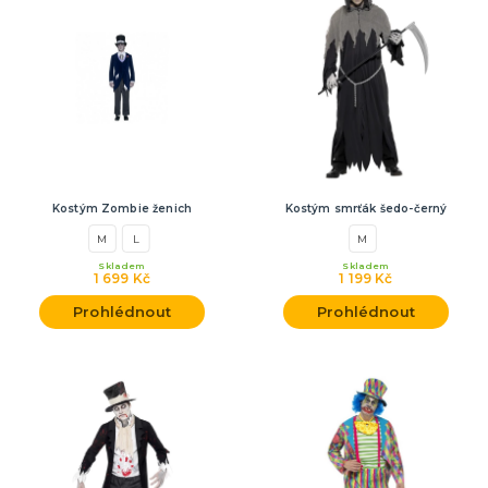
Kostým Zombie ženich
Kostým smrťák šedo-černý
M
L
M
Skladem
Skladem
1 699 Kč
1 199 Kč
Prohlédnout
Prohlédnout