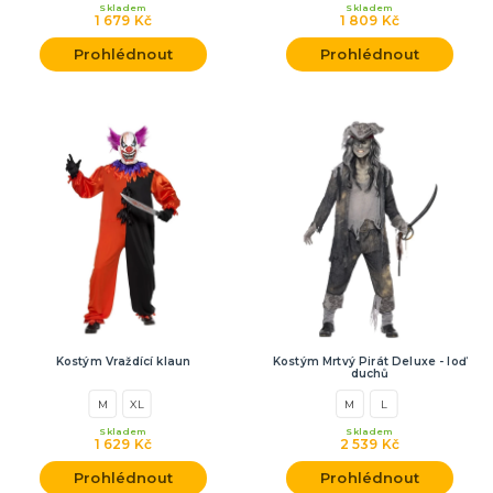
Skladem
Skladem
1 679 Kč
1 809 Kč
Prohlédnout
Prohlédnout
Kostým Vraždící klaun
Kostým Mrtvý Pirát Deluxe - loď
duchů
M
XL
M
L
Skladem
Skladem
1 629 Kč
2 539 Kč
Prohlédnout
Prohlédnout