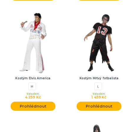
Kostým Elvis America
Kostým Mrtvý fotbalista
M
L
Skladem
Skladem
4 259 Kč
1 459 Kč
Prohlédnout
Prohlédnout