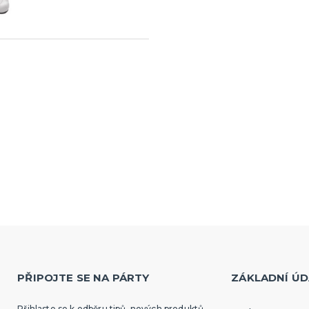
PŘIPOJTE SE NA PÁRTY
ZÁKLADNÍ ÚD
Přihlaste se k odběru tipů, nových produktů