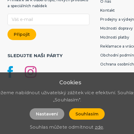
O nás
a speciálních nabídek
Kontakt
Prodejny a výdejn
Možnosti dopravy
Možnosti platby
Reklamace a vráce
SLEDUJTE NAŠI PÁRTY
Obchodní podmín
Ochrana osobních
Cookies
me nabídnout uživatelský zážitek více efektivní. Souhlas 
„Souhlasím".
Nastavení
Souhlasím
Souhlas můžete odmítnout
zde
.