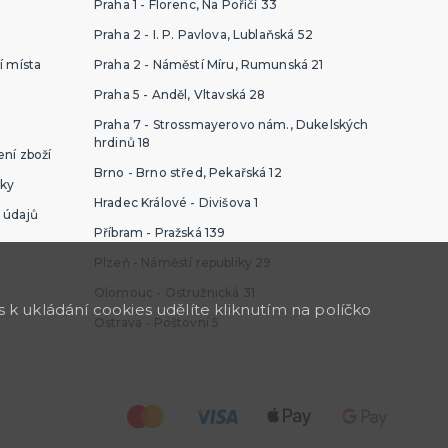
Praha 1 - Florenc, Na Poříčí 33
Praha 2 - I. P. Pavlova, Lublaňská 52
í místa
Praha 2 - Náměstí Míru, Rumunská 21
Praha 5 - Anděl, Vltavská 28
Praha 7 - Strossmayerovo nám., Dukelských
hrdinů 18
ní zboží
Brno - Brno střed, Pekařská 12
ky
Hradec Králové - Divišova 1
 údajů
Příbram - Pražská 139
Plzeň - Náměstí republiky 29
Olomouc - Ostružnická 31
k ukládání cookies udělíte kliknutím na políčko
Ostrava - Poštovní 5