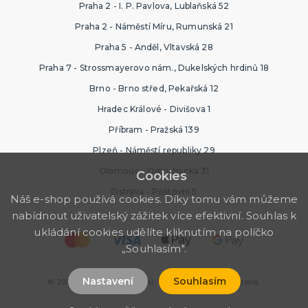
Praha 2 - I. P. Pavlova, Lublaňská 52
Praha 2 - Náměstí Míru, Rumunská 21
Praha 5 - Anděl, Vltavská 28
Praha 7 - Strossmayerovo nám., Dukelských hrdinů 18
Brno - Brno střed, Pekařská 12
Hradec Králové - Divišova 1
Příbram - Pražská 139
Plzeň - Náměstí republiky 29
Olomouc - Ostružnická 31
Cookies
Ostrava - Poštovní 5
Náš e-shop používá cookies. Díky tomu vám můžeme
nabídnout uživatelský zážitek více efektivní. Souhlas k
ukládání cookies udělíte kliknutím na políčko
„Souhlasím".
Nastavení
Souhlasím
© 2026 Ptákoviny Karneval. Všechna práva vyhrazena.