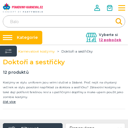
Vyberte si
Kategorie
12 poboček
Úvod
Karnevalové kostýmy
Doktoři a sestřičky
Půjčovna kostýmů
HALLOWEENSKÉ ZBOŽÍ
Doktoři a sestřičky
Dámské Halloweenské kostýmy
Párty výzdoba na klíč
Pánské Halloweenské kostýmy
Nafukování balónků
12
produktů
Dětské Halloweenské kostýmy
Dekorace a doplňky na Halloween
DALŠÍ KATEGORIE
Prodejny
Kostýmy ve stylu uniforem jsou velmi slušivé a žádané. Proč nejít na chystaný
večírek ve stylu povolání například za doktora a sestřičku? Zdravotní kostýmy se
Rozvoz
také dají potřísnit falešnou krví a s patřičnými doplňky a make-upem použít jako
PÁRTY DOPLŇKY PRO ORIGINÁLNÍ ZÁBAVU
zombie kostýmy.
Párty Blog
Balónky a dekorace
číst více
Helium
O nás
Dortové svíčky
Kariéra
Párty vychytávky
Rozlučka se svobodou
DALŠÍ KATEGORIE
Kontakt