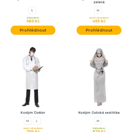
zelená
S
M
Skladem
Není skladem
989 Kč
499 Kč
Prohlédnout
Prohlédnout
Kostým Doktor
Kostým Gotická sestřička
M
L
M
Není skladem
Skladem
799 Kč
879 Kč