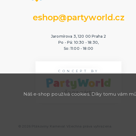
eshop@partyworld.cz
Jaromírova 3, 120 00 Praha 2
Po - Pá: 10:30 - 18:30,
So: 11:00 - 18:00
CONCEPT BY
Náš e-shop používá cookies. Díky tomu vám může
© 2026 Ptákoviny Karneval. Všechna práva vyhrazena.