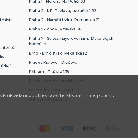
Praha 1 - Florenc, Na Poříčí 33
Praha 2 - I. P. Pavlova, Lublaňská 52
í místa
Praha 2 - Náměstí Míru, Rumunská 21
Praha 5 - Anděl, Vltavská 28
Praha 7 - Strossmayerovo nám., Dukelských
hrdinů 18
ní zboží
Brno - Brno střed, Pekařská 12
ky
Hradec Králové - Divišova 1
 údajů
Příbram - Pražská 139
Plzeň - Náměstí republiky 29
Olomouc - Ostružnická 31
k ukládání cookies udělíte kliknutím na políčko
Ostrava - Poštovní 5