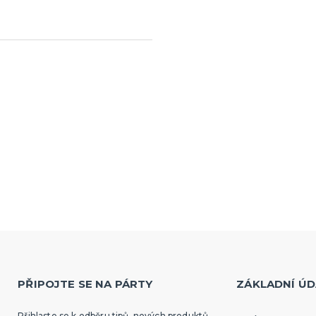
PŘIPOJTE SE NA PÁRTY
ZÁKLADNÍ ÚD
Přihlaste se k odběru tipů, nových produktů