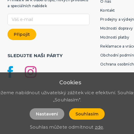
O nás
a speciálních nabídek
Kontakt
Prodejny a výdejn
Možnosti dopravy
Možnosti platby
Reklamace a vráce
SLEDUJTE NAŠI PÁRTY
Obchodní podmín
Ochrana osobních
Cookies
me nabídnout uživatelský zážitek více efektivní. Souhlas 
„Souhlasím".
Nastavení
Souhlasím
Souhlas můžete odmítnout
zde
.