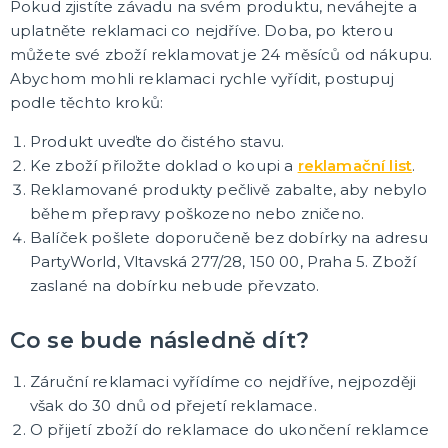
Pokud zjistíte závadu na svém produktu, neváhejte a
KARNEVALOVÉ MASKY
uplatněte reklamaci co nejdříve. Doba, po kterou
Hororové a strašidelné masky
můžete své zboží reklamovat je 24 měsíců od nákupu.
Dětské masky na obličej
Abychom mohli reklamaci rychle vyřídit, postupuj
Škrabošky a masky na obličej
podle těchto kroků:
Gumové masky
Papírové masky na obličej
DALŠÍ KATEGORIE
Produkt uveďte do čistého stavu.
HAVAJSKÉ KOSTÝMY, KOŠILE A DEKORACE
Ke zboží přiložte doklad o koupi a
reklamační list
.
Havajské kostýmy
Reklamované produkty pečlivě zabalte, aby nebylo
Havajské doplňky
během přepravy poškozeno nebo zničeno.
Havajské věnce
Balíček pošlete doporučeně bez dobírky na adresu
Havajské sukně
Havajské košile
Havajské šortky
Tiki keramika
DALŠÍ KATEGORIE
PartyWorld, Vltavská 277/28, 150 00, Praha 5. Zboží
zaslané na dobírku nebude převzato.
KARNEVALOVÉ A PÁRTY KLOBOUKY
Sombréra, cylindry a párty kloubouky
Helmy a čepice
Co se bude následně dít?
Záruční reklamaci vyřídíme co nejdříve, nejpozději
ORIGINÁLNÍ DÁRKY
však do 30 dnů od přejetí reklamace.
Vtipné zástěry
Polštáře
O přijetí zboží do reklamace do ukončení reklamce