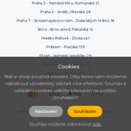
Praha 2 - Náměstí Míru, Rumunská 21
Praha 5 - Anděl, Vltavská 28
Praha 7 - Strossmayerovo nám., Dukelských hrdinů 18
Brno - Brno střed, Pekařská 12
Hradec Králové - Divišova 1
Příbram - Pražská 139
Plzeň - Náměstí republiky 29
Olomouc - Ostružnická 31
Cookies
Ostrava - Poštovní 5
Náš e-shop používá cookies. Díky tomu vám můžeme
nabídnout uživatelský zážitek více efektivní. Souhlas k
ukládání cookies udělíte kliknutím na políčko
„Souhlasím".
Nastavení
Souhlasím
© 2026 Ptákoviny Karneval. Všechna práva vyhrazena.
Souhlas můžete odmítnout
zde
.