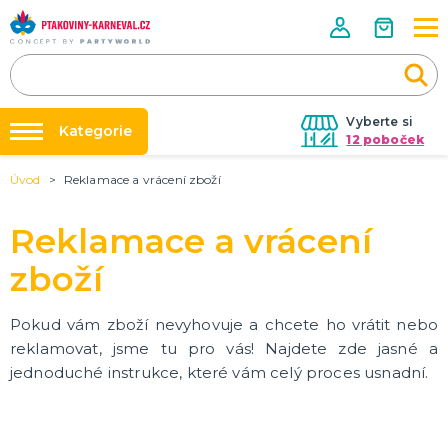
Vyberte si
Kategorie
12 poboček
Úvod
Reklamace a vrácení zboží
Půjčovna kostýmů
HALLOWEENSKÉ ZBOŽÍ
Dámské Halloweenské kostýmy
Párty výzdoba na klíč
Reklamace a vrácení
Pánské Halloweenské kostýmy
Nafukování balónků
Dětské Halloweenské kostýmy
zboží
Dekorace a doplňky na Halloween
DALŠÍ KATEGORIE
Prodejny
Rozvoz
Pokud vám zboží nevyhovuje a chcete ho vrátit nebo
PÁRTY DOPLŇKY PRO ORIGINÁLNÍ ZÁBAVU
Párty Blog
reklamovat, jsme tu pro vás! Najdete zde jasné a
Balónky a dekorace
jednoduché instrukce, které vám celý proces usnadní.
Helium
O nás
Dortové svíčky
Kariéra
Párty vychytávky
Rozlučka se svobodou
DALŠÍ KATEGORIE
Kontakt