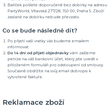
Karnevalové a obří brýle
Balíček pošlete doporučeně bez dobírky na adresu
Další doplňky
PartyWorld, Vltavská 277/28, 150 00, Praha 5. Zboží
Pirátské a námořnické doplňky
Kovbojské a indiánské doplňky
Punčochy, punčocháče, podvazky, návleky na nohy
Čelenky a tykadla
Korunky a koruny
Doplňky z 20. a 30. let, gangsterské
Umělé zbraně, meče, pistole
DALŠÍ KATEGORIE
zaslané na dobírku nebude převzato.
LÍČIDLA A DEKORACE NA OBLIČEJ
Divadelní makeup
Co se bude následně dít?
Klaunský makeup
Hororový makeup a efekty
Po přijetí vaší vratky vás budeme emailem
Nalepovací řasy, rtěnky a tetování
DALŠÍ KATEGORIE
informovat.
Do 14 dní od přijetí objednávky
vám zašleme
PARUKY, SPREJE NA VLASY, KNÍRKY, VOUSY A
peníze na váš bankovní účet, který jste uvedli v
PLNOVOUSY
přiloženém formuláři pro odstoupení od smlouvy.
Afro paruky
Současně obdržíte na svůj email dobropis k
Dámské paruky
vytvořené faktuře.
Pánské paruky
Knírky, bradky, vousy a plnovousy
Barevné spreje na vlasy a tělo
Příčesky do vlasů
Profesionální paruky
DALŠÍ KATEGORIE
KARNEVALOVÉ KONTAKTNÍ ČOČKY
Reklamace zboží
Barevné kontaktní čočky