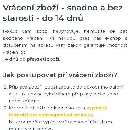
TEXTIL S VTIPNÝM POTISKEM
Vrácení zboží - snadno a bez
Pánská trička s potiskem
starostí - do 14 dnů
Dámská trička s potiskem
Trička PAT A MAT
Trenýrky s potiskem
Kalhotky s potiskem
Trička na flašku či lahvinku
Zástěry s potiskem
DALŠÍ KATEGORIE
Pokud vám zboží nevyhovuje, nemusíte se bát
složitého vracení. Při nákupu přes náš e-shop s
KARNEVALOVÉ KOSTÝMY
doručením na adresu vám zákon garantuje možnost
Andělé a čerti
vrácení do
Doktoři a sestřičky
14 dnů od převzetí zboží.
Hippie kostýmy
Námořnické a pirátské kostýmy
Sexy kostýmy
Čarodějnické kostýmy
Prohibice, gangsteři a gangsterky
Vánoční kostýmy
Svaté ženy a muži
Uniformy
Upíři a vampírky
Zombie a strašidelné kostýmy
Kostýmy Divoký západ, Mexiko
Klaunské kostýmy
Disco, retro a hudební kostýmy
Historické kostýmy
St. Patrick`s Day kostýmy
Beerfest a oktoberfest kostýmy
Filmové a pohádkové kostýmy
Vtipné kostýmy
Maskoti a zvířátka
Rockové a punkové kostýmy
Morphsuits - druhá kůže (doplněk kostýmu)
Korzety se sukýnkami
DALŠÍ KATEGORIE
Jak postupovat při vrácení zboží?
DĚTSKÉ KARNEVALOVÉ KOSTÝMY
Příprava zboží - zboží zabalte do původního balení
Kostýmy pro kluky
a to tak, aby nebylo během přepravy poškozeno
Kostýmy pro dívky
nebo zničeno.
Kostýmy pro nejmenší
Ke zboží přiložte doklad o koupi a
vyplněný
formulář pro odstoupení od smlouvy.
KARNEVALOVÉ DOPLŇKY
Nezapomeňte vyplnit váš bankovní účet, kam
Umělé zuby
máme vrátit peníze.