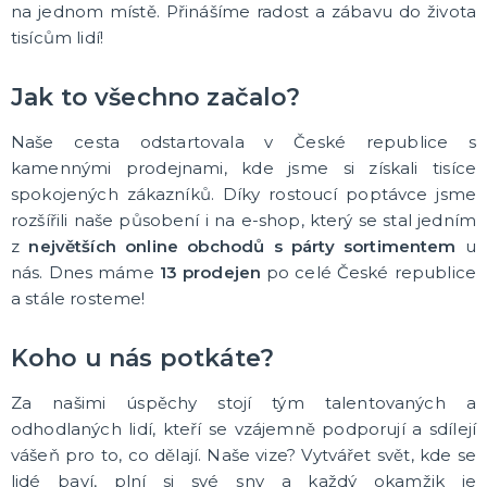
na jednom místě. Přinášíme radost a zábavu do života
TEXTIL S VTIPNÝM POTISKEM
tisícům lidí!
Pánská trička s potiskem
Dámská trička s potiskem
Trička PAT A MAT
Jak to všechno začalo?
Trenýrky s potiskem
Kalhotky s potiskem
Trička na flašku či lahvinku
Zástěry s potiskem
DALŠÍ KATEGORIE
Naše cesta odstartovala v České republice s
KARNEVALOVÉ KOSTÝMY
kamennými prodejnami, kde jsme si získali tisíce
Andělé a čerti
spokojených zákazníků. Díky rostoucí poptávce jsme
Doktoři a sestřičky
rozšířili naše působení i na e-shop, který se stal jedním
Hippie kostýmy
z
největších online obchodů s párty sortimentem
u
Námořnické a pirátské kostýmy
Sexy kostýmy
Čarodějnické kostýmy
Prohibice, gangsteři a gangsterky
Vánoční kostýmy
Svaté ženy a muži
Uniformy
Upíři a vampírky
Zombie a strašidelné kostýmy
Kostýmy Divoký západ, Mexiko
Klaunské kostýmy
Disco, retro a hudební kostýmy
Historické kostýmy
St. Patrick`s Day kostýmy
Beerfest a oktoberfest kostýmy
Filmové a pohádkové kostýmy
Vtipné kostýmy
Maskoti a zvířátka
Rockové a punkové kostýmy
Morphsuits - druhá kůže (doplněk kostýmu)
Korzety se sukýnkami
DALŠÍ KATEGORIE
nás. Dnes máme
13 prodejen
po celé České republice
a stále rosteme!
DĚTSKÉ KARNEVALOVÉ KOSTÝMY
Kostýmy pro kluky
Koho u nás potkáte?
Kostýmy pro dívky
Kostýmy pro nejmenší
Za našimi úspěchy stojí tým talentovaných a
odhodlaných lidí, kteří se vzájemně podporují a sdílejí
KARNEVALOVÉ DOPLŇKY
vášeň pro to, co dělají. Naše vize? Vytvářet svět, kde se
Umělé zuby
lidé baví, plní si své sny a každý okamžik je