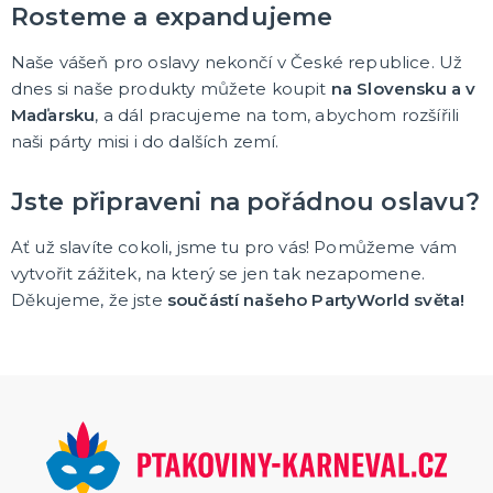
Rosteme a expandujeme
KARNEVALOVÉ MASKY
Hororové a strašidelné masky
Naše vášeň pro oslavy nekončí v České republice. Už
Dětské masky na obličej
dnes si naše produkty můžete koupit
na Slovensku a v
Škrabošky a masky na obličej
Gumové masky
Papírové masky na obličej
DALŠÍ KATEGORIE
Maďarsku
, a dál pracujeme na tom, abychom rozšířili
naši párty misi i do dalších zemí.
HAVAJSKÉ KOSTÝMY, KOŠILE A DEKORACE
Havajské kostýmy
Jste připraveni na pořádnou oslavu?
Havajské doplňky
Havajské věnce
Ať už slavíte cokoli, jsme tu pro vás! Pomůžeme vám
Havajské sukně
Havajské košile
Havajské šortky
Tiki keramika
DALŠÍ KATEGORIE
vytvořit zážitek, na který se jen tak nezapomene.
Děkujeme, že jste
součástí našeho PartyWorld světa!
KARNEVALOVÉ A PÁRTY KLOBOUKY
Sombréra, cylindry a párty kloubouky
Helmy a čepice
ORIGINÁLNÍ DÁRKY
Vtipné zástěry
Polštáře