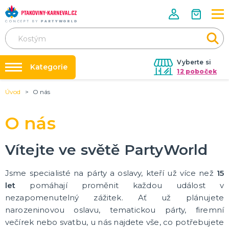
Vyberte si
Kategorie
12 poboček
Úvod
O nás
Půjčovna kostýmů
HALLOWEENSKÉ ZBOŽÍ
Dámské Halloweenské kostýmy
Párty výzdoba na klíč
O nás
Pánské Halloweenské kostýmy
Nafukování balónků
Dětské Halloweenské kostýmy
Dekorace a doplňky na Halloween
DALŠÍ KATEGORIE
Prodejny
Vítejte ve světě PartyWorld
Rozvoz
PÁRTY DOPLŇKY PRO ORIGINÁLNÍ ZÁBAVU
Jsme specialisté na párty a oslavy, kteří už více než
15
Párty Blog
Balónky a dekorace
let
pomáhají proměnit každou událost v
Helium
O nás
nezapomenutelný zážitek. Ať už plánujete
Dortové svíčky
narozeninovou oslavu, tematickou párty, firemní
Kariéra
Párty vychytávky
Rozlučka se svobodou
DALŠÍ KATEGORIE
večírek nebo svatbu, u nás najdete vše, co potřebujete
Kontakt