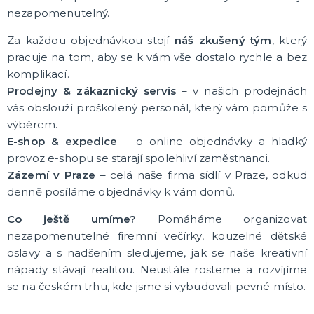
Karnevalové a obří brýle
nezapomenutelný.
Další doplňky
Pirátské a námořnické doplňky
Kovbojské a indiánské doplňky
Punčochy, punčocháče, podvazky, návleky na nohy
Čelenky a tykadla
Korunky a koruny
Doplňky z 20. a 30. let, gangsterské
Umělé zbraně, meče, pistole
DALŠÍ KATEGORIE
Za každou objednávkou stojí
náš zkušený tým
, který
pracuje na tom, aby se k vám vše dostalo rychle a bez
LÍČIDLA A DEKORACE NA OBLIČEJ
komplikací.
Divadelní makeup
Prodejny & zákaznický servis
– v našich prodejnách
Klaunský makeup
vás obslouží proškolený personál, který vám pomůže s
Hororový makeup a efekty
výběrem.
Nalepovací řasy, rtěnky a tetování
DALŠÍ KATEGORIE
E-shop & expedice
– o online objednávky a hladký
provoz e-shopu se starají spolehliví zaměstnanci.
PARUKY, SPREJE NA VLASY, KNÍRKY, VOUSY A
Zázemí v Praze
– celá naše firma sídlí v Praze, odkud
PLNOVOUSY
Afro paruky
denně posíláme objednávky k vám domů.
Dámské paruky
Co ještě umíme?
Pomáháme organizovat
Pánské paruky
nezapomenutelné firemní večírky, kouzelné dětské
Knírky, bradky, vousy a plnovousy
Barevné spreje na vlasy a tělo
Příčesky do vlasů
Profesionální paruky
DALŠÍ KATEGORIE
oslavy a s nadšením sledujeme, jak se naše kreativní
nápady stávají realitou. Neustále rosteme a rozvíjíme
KARNEVALOVÉ KONTAKTNÍ ČOČKY
se na českém trhu, kde jsme si vybudovali pevné místo.
Barevné kontaktní čočky