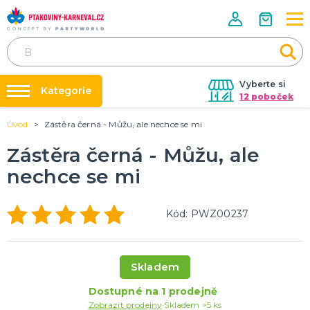
Vyberte si
Kategorie
12 poboček
Úvod
Zástěra černá - Můžu, ale nechce se mi
Půjčovna kostýmů
HALLOWEENSKÉ ZBOŽÍ
Dámské Halloweenské kostýmy
Zástěra černá - Můžu, ale
Párty výzdoba na klíč
Pánské Halloweenské kostýmy
nechce se mi
Nafukování balónků
Dětské Halloweenské kostýmy
Dekorace a doplňky na Halloween
DALŠÍ KATEGORIE
Prodejny
Kód: PWZ00237
Rozvoz
PÁRTY DOPLŇKY PRO ORIGINÁLNÍ ZÁBAVU
Párty Blog
Balónky a dekorace
Helium
O nás
Skladem
Dortové svíčky
Kariéra
Párty vychytávky
Rozlučka se svobodou
DALŠÍ KATEGORIE
Dostupné na 1 prodejně
Zobrazit prodejny
Skladem >5 ks
Kontakt