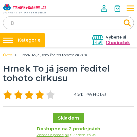
Vyberte si
Kategorie
12 poboček
Úvod
Hrnek To já jsem ředitel tohoto cirkusu
Půjčovna kostýmů
HALLOWEENSKÉ ZBOŽÍ
Dámské Halloweenské kostýmy
Hrnek To já jsem ředitel
Párty výzdoba na klíč
Pánské Halloweenské kostýmy
tohoto cirkusu
Nafukování balónků
Dětské Halloweenské kostýmy
Dekorace a doplňky na Halloween
DALŠÍ KATEGORIE
Prodejny
Kód: PWH0133
Rozvoz
PÁRTY DOPLŇKY PRO ORIGINÁLNÍ ZÁBAVU
Párty Blog
Balónky a dekorace
Helium
O nás
Skladem
Dortové svíčky
Kariéra
Párty vychytávky
Rozlučka se svobodou
DALŠÍ KATEGORIE
Dostupné na 2 prodejnách
Zobrazit prodejny
Skladem >5 ks
Kontakt