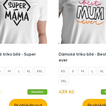
triko bílé - Super
Dámské triko bílé - Be
ever
S
M
L
XL
XXL
XS
S
M
L
XL
3XL
č
439 Kč
Skladem
Prohlédnout
Prohléd