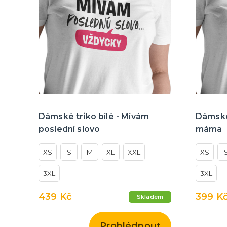
Dámské triko bílé - Mívám
Dámské 
poslední slovo
máma
XS
S
M
XL
XXL
XS
3XL
3XL
439 Kč
399 K
Skladem
Prohlédnout