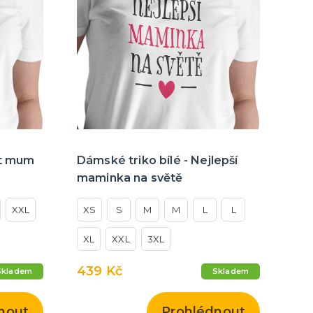
st mum
Dámské triko bílé - Nejlepší
maminka na světě
XXL
XS
S
M
M
L
L
XL
XXL
3XL
439 Kč
Skladem
Skladem
nout
Prohlédnout