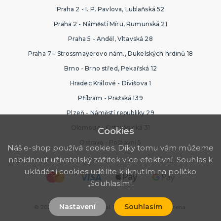
Praha 2 - I. P. Pavlova, Lublaňská 52
Praha 2 - Náměstí Míru, Rumunská 21
Praha 5 - Anděl, Vltavská 28
Praha 7 - Strossmayerovo nám., Dukelských hrdinů 18
Brno - Brno střed, Pekařská 12
Hradec Králové - Divišova 1
Příbram - Pražská 139
Plzeň - Náměstí republiky 29
Olomouc - Ostružnická 31
Cookies
Ostrava - Poštovní 5
Náš e-shop používá cookies. Díky tomu vám můžeme
nabídnout uživatelský zážitek více efektivní. Souhlas k
ukládání cookies udělíte kliknutím na políčko
„Souhlasím".
Nastavení
Souhlasím
© 2026 Ptákoviny Karneval. Všechna práva vyhrazena.