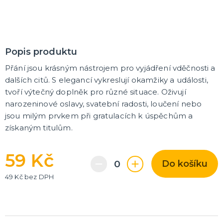
Karnevalové a obří brýle
Další doplňky
Pirátské a námořnické doplňky
Kovbojské a indiánské doplňky
Punčochy, punčocháče, podvazky, návleky na nohy
Čelenky a tykadla
Korunky a koruny
Doplňky z 20. a 30. let, gangsterské
Umělé zbraně, meče, pistole
DALŠÍ KATEGORIE
LÍČIDLA A DEKORACE NA OBLIČEJ
Popis produktu
Divadelní makeup
Přání jsou krásným nástrojem pro vyjádření vděčnosti a
Klaunský makeup
dalších citů. S elegancí vykreslují okamžiky a události,
Hororový makeup a efekty
Nalepovací řasy, rtěnky a tetování
DALŠÍ KATEGORIE
tvoří výtečný doplněk pro různé situace. Oživují
narozeninové oslavy, svatební radosti, loučení nebo
PARUKY, SPREJE NA VLASY, KNÍRKY, VOUSY A
jsou milým prvkem při gratulacích k úspěchům a
PLNOVOUSY
získaným titulům.
Afro paruky
Dámské paruky
59 Kč
Pánské paruky
Do košíku
Knírky, bradky, vousy a plnovousy
Barevné spreje na vlasy a tělo
Příčesky do vlasů
Profesionální paruky
DALŠÍ KATEGORIE
49 Kč bez DPH
KARNEVALOVÉ KONTAKTNÍ ČOČKY
Barevné kontaktní čočky