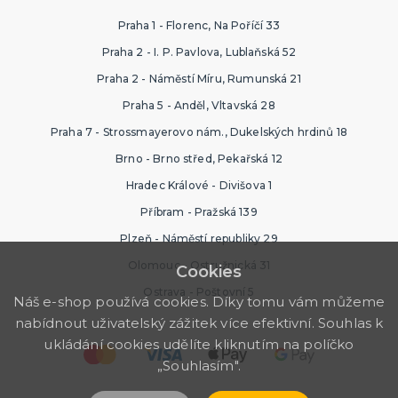
Praha 1 - Florenc, Na Poříčí 33
Praha 2 - I. P. Pavlova, Lublaňská 52
Praha 2 - Náměstí Míru, Rumunská 21
Praha 5 - Anděl, Vltavská 28
Praha 7 - Strossmayerovo nám., Dukelských hrdinů 18
Brno - Brno střed, Pekařská 12
Hradec Králové - Divišova 1
Příbram - Pražská 139
Plzeň - Náměstí republiky 29
Olomouc - Ostružnická 31
Cookies
Ostrava - Poštovní 5
Náš e-shop používá cookies. Díky tomu vám můžeme
nabídnout uživatelský zážitek více efektivní. Souhlas k
ukládání cookies udělíte kliknutím na políčko
„Souhlasím".