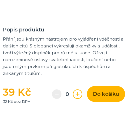
Karnevalové a obří brýle
Další doplňky
Pirátské a námořnické doplňky
Kovbojské a indiánské doplňky
Punčochy, punčocháče, podvazky, návleky na nohy
Čelenky a tykadla
Korunky a koruny
Doplňky z 20. a 30. let, gangsterské
Umělé zbraně, meče, pistole
DALŠÍ KATEGORIE
LÍČIDLA A DEKORACE NA OBLIČEJ
Popis produktu
Divadelní makeup
Přání jsou krásným nástrojem pro vyjádření vděčnosti a
Klaunský makeup
dalších citů. S elegancí vykreslují okamžiky a události,
Hororový makeup a efekty
Nalepovací řasy, rtěnky a tetování
DALŠÍ KATEGORIE
tvoří výtečný doplněk pro různé situace. Oživují
narozeninové oslavy, svatební radosti, loučení nebo
PARUKY, SPREJE NA VLASY, KNÍRKY, VOUSY A
jsou milým prvkem při gratulacích k úspěchům a
PLNOVOUSY
získaným titulům.
Afro paruky
Dámské paruky
39 Kč
Pánské paruky
Do košíku
Knírky, bradky, vousy a plnovousy
Barevné spreje na vlasy a tělo
Příčesky do vlasů
Profesionální paruky
DALŠÍ KATEGORIE
32 Kč bez DPH
KARNEVALOVÉ KONTAKTNÍ ČOČKY
Barevné kontaktní čočky