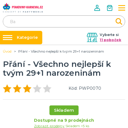
Vyberte si
Kategorie
11 poboček
Úvod
Přání - Všechno nejlepší k tvým 29+1 narozeninám
Půjčovna kostýmů
HALLOWEENSKÉ ZBOŽÍ
Dámské Halloweenské kostýmy
Přání - Všechno nejlepší k
Párty výzdoba na klíč
Pánské Halloweenské kostýmy
tvým 29+1 narozeninám
Nafukování balónků
Dětské Halloweenské kostýmy
Dekorace a doplňky na Halloween
DALŠÍ KATEGORIE
Prodejny
Kód: PWP0070
Rozvoz
PÁRTY DOPLŇKY PRO ORIGINÁLNÍ ZÁBAVU
Párty Blog
Balónky a dekorace
Helium
O nás
Skladem
Dortové svíčky
Kariéra
Párty vychytávky
Rozlučka se svobodou
DALŠÍ KATEGORIE
Dostupné na 9 prodejnách
Zobrazit prodejny
Skladem >5 ks
Kontakt