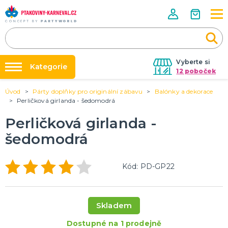
Vyberte si
Kategorie
12 poboček
Úvod
Párty doplňky pro originální zábavu
Balónky a dekorace
Půjčovna kostýmů
HALLOWEENSKÉ ZBOŽÍ
Perličková girlanda - šedomodrá
Dámské Halloweenské kostýmy
Párty výzdoba na klíč
Perličková girlanda -
Pánské Halloweenské kostýmy
Nafukování balónků
Dětské Halloweenské kostýmy
šedomodrá
Dekorace a doplňky na Halloween
DALŠÍ KATEGORIE
Prodejny
Rozvoz
PÁRTY DOPLŇKY PRO ORIGINÁLNÍ ZÁBAVU
Kód: PD-GP22
Párty Blog
Balónky a dekorace
Helium
O nás
Dortové svíčky
Skladem
Kariéra
Párty vychytávky
Rozlučka se svobodou
DALŠÍ KATEGORIE
Dostupné na 1 prodejně
Kontakt