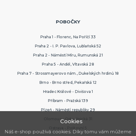
POBOČKY
Praha 1 - Florenc, Na Poříčí 33
Praha 2 - I. P. Pavlova, Lublaňská 52
Praha 2 - Náměstí Míru, Rumunská 21
Praha 5 - Anděl, Vltavská 28
Praha 7 - Strossmayerovo nám., Dukelských hrdinů 18
Brno - Brno střed, Pekařská 12
Hradec Králové - Divišova 1
Příbram - Pražská 139
Plzeň - Náměstí republiky 29
Olomouc - Ostružnická 31
Cookies
Ostrava - Poštovní 5
Náš e-shop používá cookies. Díky tomu vám můžeme