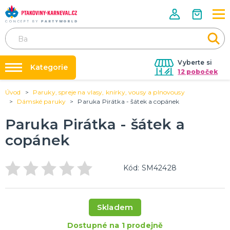
Vyberte si
Kategorie
12 poboček
Úvod
Paruky, spreje na vlasy, knírky, vousy a plnovousy
Půjčovna kostýmů
HALLOWEENSKÉ ZBOŽÍ
Dámské paruky
Paruka Pirátka - šátek a copánek
Dámské Halloweenské kostýmy
Párty výzdoba na klíč
Paruka Pirátka - šátek a
Pánské Halloweenské kostýmy
Nafukování balónků
Dětské Halloweenské kostýmy
copánek
Dekorace a doplňky na Halloween
DALŠÍ KATEGORIE
Prodejny
Rozvoz
PÁRTY DOPLŇKY PRO ORIGINÁLNÍ ZÁBAVU
Kód: SM42428
Párty Blog
Balónky a dekorace
Helium
O nás
Dortové svíčky
Skladem
Kariéra
Párty vychytávky
Rozlučka se svobodou
DALŠÍ KATEGORIE
Dostupné na 1 prodejně
Kontakt