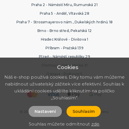
Praha 2 - Náměstí Míru, Rumunská 21
Praha 5 - Anděl, Vltavská 28
Praha 7 - Strossmayerovo nám., Dukelských hrdinů 18
Brno - Brno střed, Pekařská 12
Hradec Králové - Divišova 1
Příbram - Pražská 139
Plzeň - Náměstí republiky 29
Olomouc - Ostružnická 31
Cookies
Ostrava - Poštovní 5
Náš e-shop používá cookies. Díky tomu vám můžeme
nabídnout uživatelský zážitek více efektivní. Souhlas k
ukládání cookies udělíte kliknutím na políčko
„Souhlasím".
Nastavení
Souhlasím
© 2026 Ptákoviny Karneval. Všechna práva vyhrazena.
Souhlas můžete odmítnout
zde
.