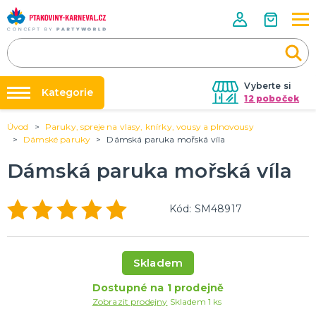
Vyberte si
Kategorie
12 poboček
Úvod
Paruky, spreje na vlasy, knírky, vousy a plnovousy
Půjčovna kostýmů
HALLOWEENSKÉ ZBOŽÍ
Dámské paruky
Dámská paruka mořská víla
Dámské Halloweenské kostýmy
Párty výzdoba na klíč
Dámská paruka mořská víla
Pánské Halloweenské kostýmy
Nafukování balónků
Dětské Halloweenské kostýmy
Dekorace a doplňky na Halloween
DALŠÍ KATEGORIE
Prodejny
Kód: SM48917
Rozvoz
PÁRTY DOPLŇKY PRO ORIGINÁLNÍ ZÁBAVU
Párty Blog
Balónky a dekorace
Skladem
Helium
O nás
Dortové svíčky
Dostupné na 1 prodejně
Kariéra
Párty vychytávky
Rozlučka se svobodou
DALŠÍ KATEGORIE
Zobrazit prodejny
Skladem 1 ks
Kontakt