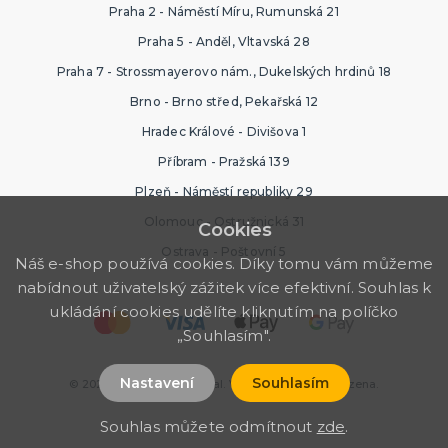
Praha 2 - Náměstí Míru, Rumunská 21
Praha 5 - Anděl, Vltavská 28
Praha 7 - Strossmayerovo nám., Dukelských hrdinů 18
Brno - Brno střed, Pekařská 12
Hradec Králové - Divišova 1
Příbram - Pražská 139
Plzeň - Náměstí republiky 29
Olomouc - Ostružnická 31
Cookies
Ostrava - Poštovní 5
Náš e-shop používá cookies. Díky tomu vám můžeme
nabídnout uživatelský zážitek více efektivní. Souhlas k
ukládání cookies udělíte kliknutím na políčko
„Souhlasím".
Nastavení
Souhlasím
© 2026 Ptákoviny Karneval. Všechna práva vyhrazena.
Souhlas můžete odmítnout
zde
.