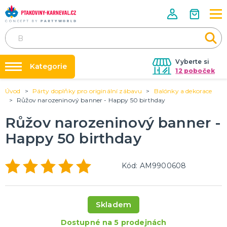
Vyberte si
Kategorie
12 poboček
Úvod
Párty doplňky pro originální zábavu
Balónky a dekorace
Půjčovna kostýmů
HALLOWEENSKÉ ZBOŽÍ
Růžov narozeninový banner - Happy 50 birthday
Dámské Halloweenské kostýmy
Párty výzdoba na klíč
Růžov narozeninový banner -
Pánské Halloweenské kostýmy
Nafukování balónků
Dětské Halloweenské kostýmy
Happy 50 birthday
Dekorace a doplňky na Halloween
DALŠÍ KATEGORIE
Prodejny
Rozvoz
PÁRTY DOPLŇKY PRO ORIGINÁLNÍ ZÁBAVU
Kód: AM9900608
Párty Blog
Balónky a dekorace
Helium
O nás
Dortové svíčky
Skladem
Kariéra
Párty vychytávky
Rozlučka se svobodou
DALŠÍ KATEGORIE
Dostupné na 5 prodejnách
Kontakt