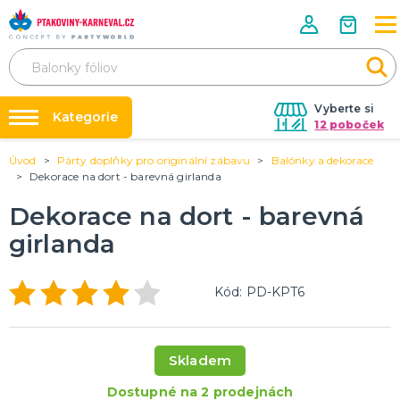
Vyberte si
Kategorie
12 poboček
Úvod
Párty doplňky pro originální zábavu
Balónky a dekorace
Půjčovna kostýmů
HALLOWEENSKÉ ZBOŽÍ
Dekorace na dort - barevná girlanda
Dámské Halloweenské kostýmy
Párty výzdoba na klíč
Dekorace na dort - barevná
Pánské Halloweenské kostýmy
Nafukování balónků
Dětské Halloweenské kostýmy
girlanda
Dekorace a doplňky na Halloween
DALŠÍ KATEGORIE
Prodejny
Rozvoz
PÁRTY DOPLŇKY PRO ORIGINÁLNÍ ZÁBAVU
Kód: PD-KPT6
Párty Blog
Balónky a dekorace
Helium
O nás
Dortové svíčky
Skladem
Kariéra
Párty vychytávky
Rozlučka se svobodou
DALŠÍ KATEGORIE
Dostupné na 2 prodejnách
Kontakt