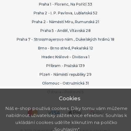
Praha 1 - Florenc, Na Poříčí 33
Praha 2 - I. P. Pavlova, Lublaňská 52
Praha 2 - Náměstí Míru, Rumunská 21
Praha 5 - Anděl, Vltavská 28
Praha 7 - Strossmayerovo nám., Dukelských hrdinů 18
Brno - Brno střed, Pekařská 12
Hradec Králové - Divišova 1
Příbram - Pražská 139
Plzeň - Náměstí republiky 29
Olomouc - Ostružnická 31
Ostrava - Poštovní 5
Cookies
Náš e-shop používá cookies. Díky tomu vám můžeme
nabídnout uživatelský zážitek více efektivní. Souhlas k
ukládání cookies udělíte kliknutím na políčko
„Souhlasím".
© 2026 Ptákoviny Karneval. Všechna práva vyhrazena.