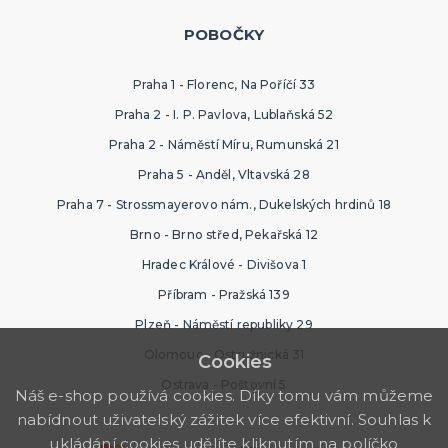
POBOČKY
Praha 1 - Florenc, Na Poříčí 33
Praha 2 - I. P. Pavlova, Lublaňská 52
Praha 2 - Náměstí Míru, Rumunská 21
Praha 5 - Anděl, Vltavská 28
Praha 7 - Strossmayerovo nám., Dukelských hrdinů 18
Brno - Brno střed, Pekařská 12
Hradec Králové - Divišova 1
Příbram - Pražská 139
Plzeň - Náměstí republiky 29
Olomouc - Ostružnická 31
Cookies
Ostrava - Poštovní 5
Náš e-shop používá cookies. Díky tomu vám můžeme
nabídnout uživatelský zážitek více efektivní. Souhlas k
ukládání cookies udělíte kliknutím na políčko