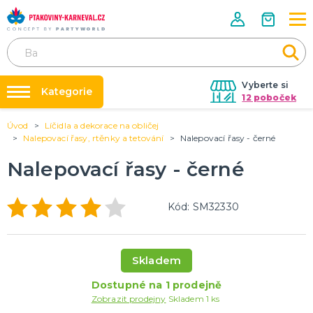
Vyberte si
Kategorie
12 poboček
Úvod
Líčidla a dekorace na obličej
Půjčovna kostýmů
HALLOWEENSKÉ ZBOŽÍ
Nalepovací řasy, rtěnky a tetování
Nalepovací řasy - černé
Dámské Halloweenské kostýmy
Párty výzdoba na klíč
Nalepovací řasy - černé
Pánské Halloweenské kostýmy
Nafukování balónků
Dětské Halloweenské kostýmy
Dekorace a doplňky na Halloween
DALŠÍ KATEGORIE
Prodejny
Kód: SM32330
Rozvoz
PÁRTY DOPLŇKY PRO ORIGINÁLNÍ ZÁBAVU
Párty Blog
Balónky a dekorace
Skladem
Helium
O nás
Dortové svíčky
Dostupné na 1 prodejně
Kariéra
Párty vychytávky
Rozlučka se svobodou
DALŠÍ KATEGORIE
Zobrazit prodejny
Skladem 1 ks
Kontakt