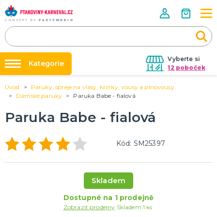
Vyberte si
Kategorie
12 poboček
Úvod
Paruky, spreje na vlasy, knírky, vousy a plnovousy
Půjčovna kostýmů
HALLOWEENSKÉ ZBOŽÍ
Dámské paruky
Paruka Babe - fialová
Dámské Halloweenské kostýmy
Párty výzdoba na klíč
Paruka Babe - fialová
Pánské Halloweenské kostýmy
Nafukování balónků
Dětské Halloweenské kostýmy
Dekorace a doplňky na Halloween
DALŠÍ KATEGORIE
Prodejny
Kód: SM25397
Rozvoz
PÁRTY DOPLŇKY PRO ORIGINÁLNÍ ZÁBAVU
Párty Blog
Balónky a dekorace
Skladem
Helium
O nás
Dortové svíčky
Dostupné na 1 prodejně
Kariéra
Párty vychytávky
Rozlučka se svobodou
DALŠÍ KATEGORIE
Zobrazit prodejny
Skladem 1 ks
Kontakt