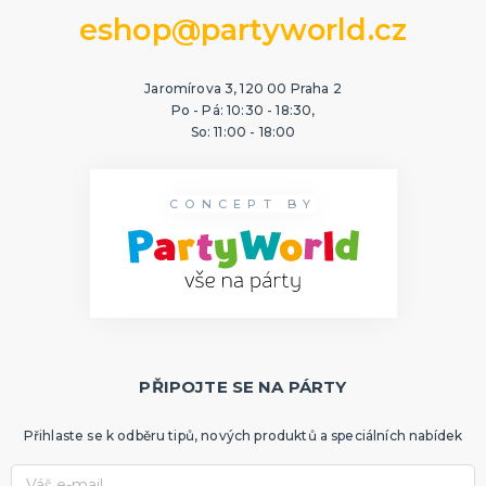
KARNEVALOVÉ MASKY
eshop@partyworld.cz
Hororové a strašidelné masky
Dětské masky na obličej
Škrabošky a masky na obličej
Jaromírova 3, 120 00 Praha 2
Gumové masky
Papírové masky na obličej
DALŠÍ KATEGORIE
Po - Pá: 10:30 - 18:30,
So: 11:00 - 18:00
HAVAJSKÉ KOSTÝMY, KOŠILE A DEKORACE
Havajské kostýmy
CONCEPT BY
Havajské doplňky
Havajské věnce
Havajské sukně
Havajské košile
Havajské šortky
Tiki keramika
DALŠÍ KATEGORIE
KARNEVALOVÉ A PÁRTY KLOBOUKY
Sombréra, cylindry a párty kloubouky
Helmy a čepice
PŘIPOJTE SE NA PÁRTY
ORIGINÁLNÍ DÁRKY
Přihlaste se k odběru tipů, nových produktů a speciálních nabídek
Vtipné zástěry
Polštáře