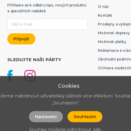
Přihlaste se k odběru tipů, nových produktů
O nás
a speciálních nabídek
Kontakt
Prodejny a výdejn
Možnosti dopravy
Možnosti platby
Reklamace a vráce
SLEDUJTE NAŠI PÁRTY
Obchodní podmín
Ochrana osobních
Cookies
me nabídnout uživatelský zážitek více efektivní. Souhlas 
„Souhlasím".
Nastavení
Souhlasím
Souhlas můžete odmítnout
zde
.