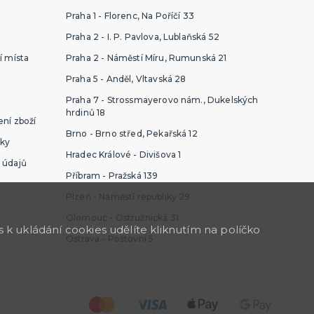
Praha 1 - Florenc, Na Poříčí 33
Praha 2 - I. P. Pavlova, Lublaňská 52
í místa
Praha 2 - Náměstí Míru, Rumunská 21
Praha 5 - Anděl, Vltavská 28
Praha 7 - Strossmayerovo nám., Dukelských
hrdinů 18
ní zboží
Brno - Brno střed, Pekařská 12
ky
Hradec Králové - Divišova 1
 údajů
Příbram - Pražská 139
Plzeň - Náměstí republiky 29
Olomouc - Ostružnická 31
k ukládání cookies udělíte kliknutím na políčko
Ostrava - Poštovní 5