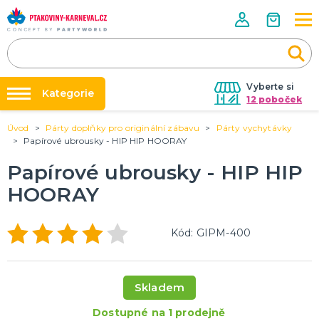
Vyberte si
Kategorie
12 poboček
Úvod
Párty doplňky pro originální zábavu
Párty vychytávky
Půjčovna kostýmů
HALLOWEENSKÉ ZBOŽÍ
Papírové ubrousky - HIP HIP HOORAY
Dámské Halloweenské kostýmy
Párty výzdoba na klíč
Papírové ubrousky - HIP HIP
Pánské Halloweenské kostýmy
Nafukování balónků
Dětské Halloweenské kostýmy
HOORAY
Dekorace a doplňky na Halloween
DALŠÍ KATEGORIE
Prodejny
Rozvoz
PÁRTY DOPLŇKY PRO ORIGINÁLNÍ ZÁBAVU
Kód: GIPM-400
Párty Blog
Balónky a dekorace
Helium
O nás
Dortové svíčky
Skladem
Kariéra
Párty vychytávky
Rozlučka se svobodou
DALŠÍ KATEGORIE
Dostupné na 1 prodejně
Kontakt