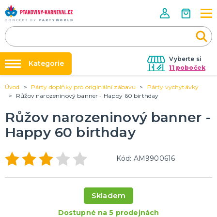
Vyberte si
Kategorie
11 poboček
Úvod
Párty doplňky pro originální zábavu
Párty vychytávky
Půjčovna kostýmů
HALLOWEENSKÉ ZBOŽÍ
Růžov narozeninový banner - Happy 60 birthday
Dámské Halloweenské kostýmy
Párty výzdoba na klíč
Růžov narozeninový banner -
Pánské Halloweenské kostýmy
Nafukování balónků
Dětské Halloweenské kostýmy
Happy 60 birthday
Dekorace a doplňky na Halloween
DALŠÍ KATEGORIE
Prodejny
Rozvoz
PÁRTY DOPLŇKY PRO ORIGINÁLNÍ ZÁBAVU
Kód: AM9900616
Párty Blog
Balónky a dekorace
Helium
O nás
Dortové svíčky
Skladem
Kariéra
Párty vychytávky
Rozlučka se svobodou
DALŠÍ KATEGORIE
Dostupné na 5 prodejnách
Kontakt