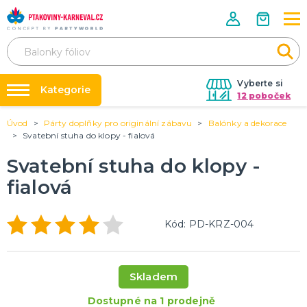
Vyberte si
Kategorie
12 poboček
Úvod
Párty doplňky pro originální zábavu
Balónky a dekorace
Půjčovna kostýmů
HALLOWEENSKÉ ZBOŽÍ
Svatební stuha do klopy - fialová
Dámské Halloweenské kostýmy
Párty výzdoba na klíč
Svatební stuha do klopy -
Pánské Halloweenské kostýmy
Nafukování balónků
Dětské Halloweenské kostýmy
fialová
Dekorace a doplňky na Halloween
DALŠÍ KATEGORIE
Prodejny
Rozvoz
PÁRTY DOPLŇKY PRO ORIGINÁLNÍ ZÁBAVU
Kód: PD-KRZ-004
Párty Blog
Balónky a dekorace
Helium
O nás
Dortové svíčky
Skladem
Kariéra
Párty vychytávky
Rozlučka se svobodou
DALŠÍ KATEGORIE
Dostupné na 1 prodejně
Kontakt