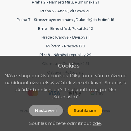
Praha 2 - Náměstí Míru, Rumunská 21
Praha 5 - Anděl, Vltavská 28
Praha 7 - Strossmayerovo nám., Dukelských hrdinů 18
Brno - Brno střed, Pekařská 12
Hradec Králové - Divišova 1
Příbram - Pražská 139
Plzeň - Náměstí republiky 29
Olomouc - Ostružnická 31
Cookies
Ostrava - Poštovní 5
Náš e-shop používá cookies. Díky tomu vám můžeme
nabídnout uživatelský zážitek více efektivní. Souhlas k
ukládání cookies udělíte kliknutím na políčko
„Souhlasím".
Nastavení
Souhlasím
© 2026 Ptákoviny Karneval. Všechna práva vyhrazena.
Souhlas můžete odmítnout
zde
.