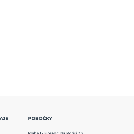
AJE
POBOČKY
Praha 1 - Florenc, Na Poříčí 33