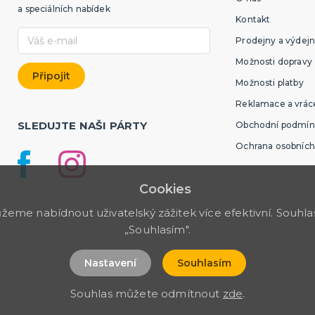
a speciálních nabídek
Kontakt
Prodejny a výdejn
Možnosti dopravy
Možnosti platby
Reklamace a vráce
SLEDUJTE NAŠI PÁRTY
Obchodní podmín
Ochrana osobních
Cookies
me nabídnout uživatelský zážitek více efektivní. Souhlas 
„Souhlasím".
Nastavení
Souhlasím
Souhlas můžete odmítnout
zde
.