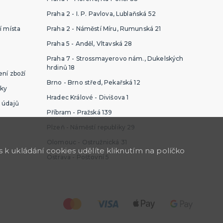
Praha 2 - I. P. Pavlova, Lublaňská 52
í místa
Praha 2 - Náměstí Míru, Rumunská 21
Praha 5 - Anděl, Vltavská 28
Praha 7 - Strossmayerovo nám., Dukelských
hrdinů 18
ní zboží
Brno - Brno střed, Pekařská 12
ky
Hradec Králové - Divišova 1
 údajů
Příbram - Pražská 139
Plzeň - Náměstí republiky 29
Olomouc - Ostružnická 31
k ukládání cookies udělíte kliknutím na políčko
Ostrava - Poštovní 5