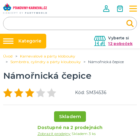
Vyberte si
Kategorie
12 poboček
Úvod
Karnevalové a párty klobouky
Půjčovna kostýmů
HALLOWEENSKÉ ZBOŽÍ
Sombréra, cylindry a párty kloubouky
Námořnická čepice
Dámské Halloweenské kostýmy
Párty výzdoba na klíč
Námořnická čepice
Pánské Halloweenské kostýmy
Nafukování balónků
Dětské Halloweenské kostýmy
Dekorace a doplňky na Halloween
DALŠÍ KATEGORIE
Prodejny
Kód: SM34536
Rozvoz
PÁRTY DOPLŇKY PRO ORIGINÁLNÍ ZÁBAVU
Párty Blog
Balónky a dekorace
Skladem
Helium
O nás
Dortové svíčky
Dostupné na 2 prodejnách
Kariéra
Párty vychytávky
Rozlučka se svobodou
DALŠÍ KATEGORIE
Zobrazit prodejny
Skladem 3 ks
Kontakt