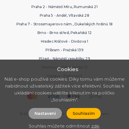
Praha 2 - Náměstí Míru, Rumunská 21
Praha 5 - Anděl, Vltavská 28
Praha 7 - Strossmayerovo nám., Dukelských hrdinů 18
Brno - Brno střed, Pekařská 12
Hradec Králové - Divišova 1
Příbram - Pražská 139
Plzeň - Náměstí republiky 29
Olomouc - Ostružnická 31
Cookies
Ostrava - Poštovní 5
Náš e-shop používá cookies. Díky tomu vám můžeme
nabídnout uživatelský zážitek více efektivní. Souhlas k
ukládání cookies udělíte kliknutím na políčko
„Souhlasím".
Nastavení
Souhlasím
© 2026 Ptákoviny Karneval. Všechna práva vyhrazena.
Souhlas můžete odmítnout
zde
.