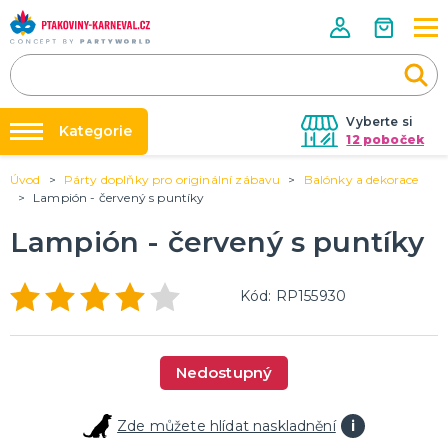
Vyberte si
Kategorie
12 poboček
Úvod
Párty doplňky pro originální zábavu
Balónky a dekorace
Půjčovna kostýmů
HALLOWEENSKÉ ZBOŽÍ
Lampión - červený s puntíky
Dámské Halloweenské kostýmy
Párty výzdoba na klíč
Lampión - červený s puntíky
Pánské Halloweenské kostýmy
Nafukování balónků
Dětské Halloweenské kostýmy
Dekorace a doplňky na Halloween
DALŠÍ KATEGORIE
Prodejny
Kód: RP155930
Rozvoz
PÁRTY DOPLŇKY PRO ORIGINÁLNÍ ZÁBAVU
Párty Blog
Balónky a dekorace
Nedostupný
Helium
O nás
Dortové svíčky
Kariéra
Párty vychytávky
Rozlučka se svobodou
DALŠÍ KATEGORIE
Zde můžete hlídat naskladnění
i
Kontakt