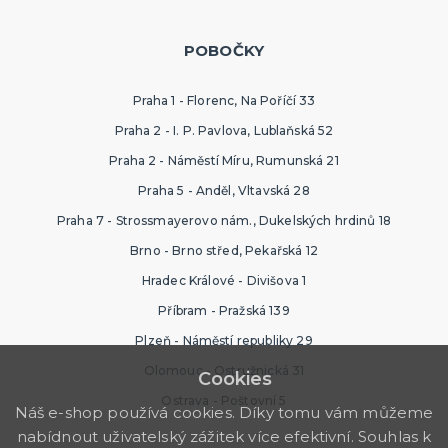
POBOČKY
Praha 1 - Florenc, Na Poříčí 33
Praha 2 - I. P. Pavlova, Lublaňská 52
Praha 2 - Náměstí Míru, Rumunská 21
Praha 5 - Anděl, Vltavská 28
Praha 7 - Strossmayerovo nám., Dukelských hrdinů 18
Brno - Brno střed, Pekařská 12
Hradec Králové - Divišova 1
Příbram - Pražská 139
Plzeň - Náměstí republiky 29
Olomouc - Ostružnická 31
Cookies
Ostrava - Poštovní 5
Náš e-shop používá cookies. Díky tomu vám můžeme
nabídnout uživatelský zážitek více efektivní. Souhlas k