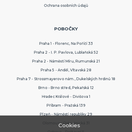
Ochrana osobních údajů
POBOČKY
Praha 1 - Florenc, Na Poříčí 33
Praha 2 - I. P. Pavlova, Lublaňská 52
Praha 2 - Náměstí Míru, Rumunská 21
Praha 5 - Anděl, Vltavská 28
Praha 7 - Strossmayerovo nám., Dukelských hrdinů 18
Brno - Brno střed, Pekařská 12
Hradec Králové - Divišova 1
Příbram - Pražská 139
Plzeň - Náměstí republiky 29
Olomouc - Ostružnická 31
Cookies
Ostrava - Poštovní 5