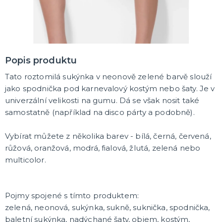
Karnevalové a obří brýle
Další doplňky
Pirátské a námořnické doplňky
Kovbojské a indiánské doplňky
Punčochy, punčocháče, podvazky, návleky na nohy
Čelenky a tykadla
Korunky a koruny
Doplňky z 20. a 30. let, gangsterské
Umělé zbraně, meče, pistole
DALŠÍ KATEGORIE
LÍČIDLA A DEKORACE NA OBLIČEJ
Divadelní makeup
Popis produktu
Klaunský makeup
Tato roztomilá sukýnka v neonově zelené barvě slouží
Hororový makeup a efekty
jako spodnička pod karnevalový kostým nebo šaty. Je v
Nalepovací řasy, rtěnky a tetování
DALŠÍ KATEGORIE
univerzální velikosti na gumu. Dá se však nosit také
samostatně (například na disco párty a podobně).
PARUKY, SPREJE NA VLASY, KNÍRKY, VOUSY A
PLNOVOUSY
Afro paruky
Vybírat můžete z několika barev - bílá, černá, červená,
Dámské paruky
růžová, oranžová, modrá, fialová, žlutá, zelená nebo
Pánské paruky
multicolor.
Knírky, bradky, vousy a plnovousy
Barevné spreje na vlasy a tělo
Příčesky do vlasů
Profesionální paruky
DALŠÍ KATEGORIE
KARNEVALOVÉ KONTAKTNÍ ČOČKY
Pojmy spojené s tímto produktem:
Barevné kontaktní čočky
zelená, neonová, sukýnka, sukně, suknička, spodnička,
baletní sukýnka, nadýchané šaty, objem, kostým,