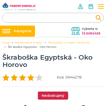
Vyberte si
Kategorie
12 poboček
Úvod
Karnevalové masky
Škrabošky a masky na obličej
Půjčovna kostýmů
HALLOWEENSKÉ ZBOŽÍ
Škraboška Egyptská - Oko Horovo
Dámské Halloweenské kostýmy
Párty výzdoba na klíč
Škraboška Egyptská - Oko
Pánské Halloweenské kostýmy
Nafukování balónků
Dětské Halloweenské kostýmy
Horovo
Dekorace a doplňky na Halloween
DALŠÍ KATEGORIE
Prodejny
Rozvoz
PÁRTY DOPLŇKY PRO ORIGINÁLNÍ ZÁBAVU
Kód: SM44278
Párty Blog
Balónky a dekorace
Helium
O nás
Dortové svíčky
Nedostupný
Kariéra
Párty vychytávky
Rozlučka se svobodou
DALŠÍ KATEGORIE
Kontakt