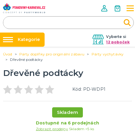
Vyberte si
Kategorie
12 poboček
Úvod
Párty doplňky pro originální zábavu
Párty vychytávky
Půjčovna kostýmů
HALLOWEENSKÉ ZBOŽÍ
Dřevěné podtácky
Dámské Halloweenské kostýmy
Párty výzdoba na klíč
Dřevěné podtácky
Pánské Halloweenské kostýmy
Nafukování balónků
Dětské Halloweenské kostýmy
Dekorace a doplňky na Halloween
DALŠÍ KATEGORIE
Prodejny
Kód: PD-WDP1
Rozvoz
PÁRTY DOPLŇKY PRO ORIGINÁLNÍ ZÁBAVU
Párty Blog
Balónky a dekorace
Skladem
Helium
O nás
Dortové svíčky
Dostupné na 6 prodejnách
Kariéra
Párty vychytávky
Rozlučka se svobodou
DALŠÍ KATEGORIE
Zobrazit prodejny
Skladem >5 ks
Kontakt