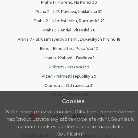
Praha 1 - Florenc, Na Poříčí 33
Praha 2 - I. P. Pavlova, Lublaňská 52
Praha 2 - Náměstí Míru, Rumunská 21
Praha 5 - Anděl, Vltavská 28
Praha 7 - Strossmayerovo nám., Dukelských hrdinů 18
Brno - Brno střed, Pekařská 12
Hradec Králové - Divišova 1
Příbram - Pražská 139
Plzeň - Náměstí republiky 29
Olomouc - Ostružnická 31
Ostrava - Poštovní 5
Cookies
Náš e-shop používá cookies. Díky tomu vám můžeme
nabídnout uživatelský zážitek více efektivní. Souhlas k
ukládání cookies udělíte kliknutím na políčko
„Souhlasím".
© 2026 Ptákoviny Karneval. Všechna práva vyhrazena.