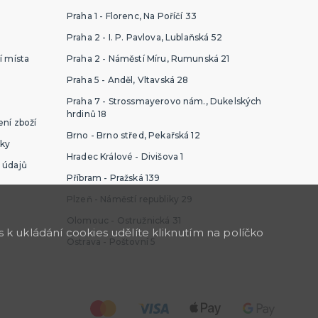
Praha 1 - Florenc, Na Poříčí 33
Praha 2 - I. P. Pavlova, Lublaňská 52
í místa
Praha 2 - Náměstí Míru, Rumunská 21
Praha 5 - Anděl, Vltavská 28
Praha 7 - Strossmayerovo nám., Dukelských
hrdinů 18
ní zboží
Brno - Brno střed, Pekařská 12
ky
Hradec Králové - Divišova 1
 údajů
Příbram - Pražská 139
Plzeň - Náměstí republiky 29
Olomouc - Ostružnická 31
k ukládání cookies udělíte kliknutím na políčko
Ostrava - Poštovní 5