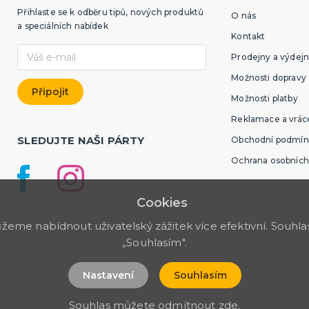
Přihlaste se k odběru tipů, nových produktů
O nás
a speciálních nabídek
Kontakt
Prodejny a výdejn
Možnosti dopravy
Možnosti platby
Reklamace a vráce
SLEDUJTE NAŠI PÁRTY
Obchodní podmín
Ochrana osobních
Cookies
me nabídnout uživatelský zážitek více efektivní. Souhlas 
„Souhlasím".
Nastavení
Souhlasím
Souhlas můžete odmítnout
zde
.