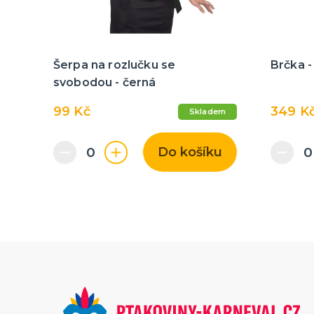
Šerpa na rozlučku se
Brčka -
svobodou - černá
99 Kč
349 K
Skladem
Do košíku