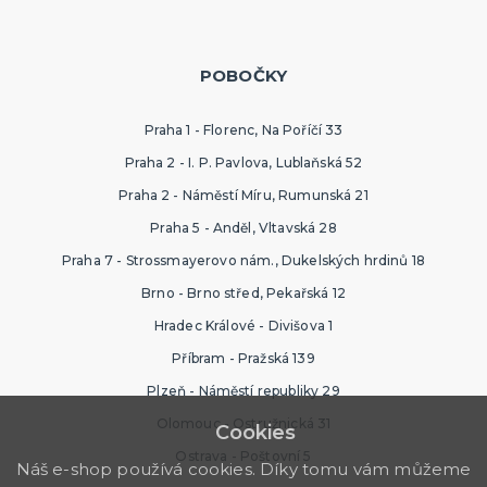
POBOČKY
Praha 1 - Florenc, Na Poříčí 33
Praha 2 - I. P. Pavlova, Lublaňská 52
Praha 2 - Náměstí Míru, Rumunská 21
Praha 5 - Anděl, Vltavská 28
Praha 7 - Strossmayerovo nám., Dukelských hrdinů 18
Brno - Brno střed, Pekařská 12
Hradec Králové - Divišova 1
Příbram - Pražská 139
Plzeň - Náměstí republiky 29
Olomouc - Ostružnická 31
Cookies
Ostrava - Poštovní 5
Náš e-shop používá cookies. Díky tomu vám můžeme