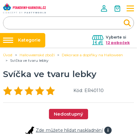
Vyberte si
Kategorie
12 poboček
Úvod
Halloweenské zboží
Dekorace a doplňky na Halloween
Půjčovna kostýmů
HALLOWEENSKÉ ZBOŽÍ
Svíčka ve tvaru lebky
Dámské Halloweenské kostýmy
Párty výzdoba na klíč
Svíčka ve tvaru lebky
Pánské Halloweenské kostýmy
Nafukování balónků
Dětské Halloweenské kostýmy
Dekorace a doplňky na Halloween
DALŠÍ KATEGORIE
Prodejny
Kód: ER40110
Rozvoz
PÁRTY DOPLŇKY PRO ORIGINÁLNÍ ZÁBAVU
Párty Blog
Balónky a dekorace
Nedostupný
Helium
O nás
Dortové svíčky
Kariéra
Párty vychytávky
Rozlučka se svobodou
DALŠÍ KATEGORIE
Zde můžete hlídat naskladnění
i
Kontakt