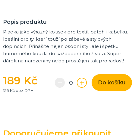
Karnevalové a obří brýle
Další doplňky
Pirátské a námořnické doplňky
Kovbojské a indiánské doplňky
Punčochy, punčocháče, podvazky, návleky na nohy
Čelenky a tykadla
Korunky a koruny
Doplňky z 20. a 30. let, gangsterské
Umělé zbraně, meče, pistole
DALŠÍ KATEGORIE
Popis produktu
LÍČIDLA A DEKORACE NA OBLIČEJ
Placka jako výrazný kousek pro textil, batoh i kabelku.
Divadelní makeup
Ideální pro ty, kteří touží po zábavě a stylových
Klaunský makeup
doplňcích. Přinášíte nejen osobní styl, ale i špetku
Hororový makeup a efekty
humorného kouzla do každodenního života. Super
Nalepovací řasy, rtěnky a tetování
DALŠÍ KATEGORIE
dárek na narozeniny nebo prostě jen tak pro radost!
PARUKY, SPREJE NA VLASY, KNÍRKY, VOUSY A
PLNOVOUSY
189 Kč
Afro paruky
Do košíku
Dámské paruky
156 Kč bez DPH
Pánské paruky
Knírky, bradky, vousy a plnovousy
Barevné spreje na vlasy a tělo
Příčesky do vlasů
Profesionální paruky
DALŠÍ KATEGORIE
KARNEVALOVÉ KONTAKTNÍ ČOČKY
Barevné kontaktní čočky
Doporučujeme přikoupit