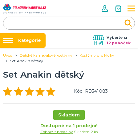
Vyberte si
Kategorie
12 poboček
Úvod
Dětské karnevalové kostýmy
Kostýmy pro kluky
Půjčovna kostýmů
HALLOWEENSKÉ ZBOŽÍ
Set Anakin dětský
Dámské Halloweenské kostýmy
Párty výzdoba na klíč
Set Anakin dětský
Pánské Halloweenské kostýmy
Nafukování balónků
Dětské Halloweenské kostýmy
Dekorace a doplňky na Halloween
DALŠÍ KATEGORIE
Prodejny
Kód: RB341083
Rozvoz
PÁRTY DOPLŇKY PRO ORIGINÁLNÍ ZÁBAVU
Párty Blog
Balónky a dekorace
Skladem
Helium
O nás
Dortové svíčky
Dostupné na 1 prodejně
Kariéra
Párty vychytávky
Rozlučka se svobodou
DALŠÍ KATEGORIE
Zobrazit prodejny
Skladem 2 ks
Kontakt