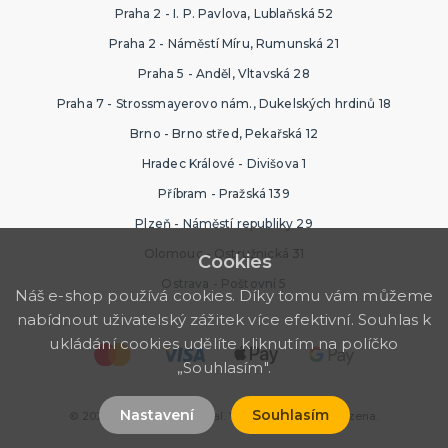
Praha 2 - I. P. Pavlova, Lublaňská 52
Praha 2 - Náměstí Míru, Rumunská 21
Praha 5 - Anděl, Vltavská 28
Praha 7 - Strossmayerovo nám., Dukelských hrdinů 18
Brno - Brno střed, Pekařská 12
Hradec Králové - Divišova 1
Příbram - Pražská 139
Plzeň - Náměstí republiky 29
Olomouc - Ostružnická 31
Cookies
Ostrava - Poštovní 5
Náš e-shop používá cookies. Díky tomu vám můžeme
nabídnout uživatelský zážitek více efektivní. Souhlas k
ukládání cookies udělíte kliknutím na políčko
„Souhlasím".
Nastavení
Souhlasím
© 2026 Ptákoviny Karneval. Všechna práva vyhrazena.