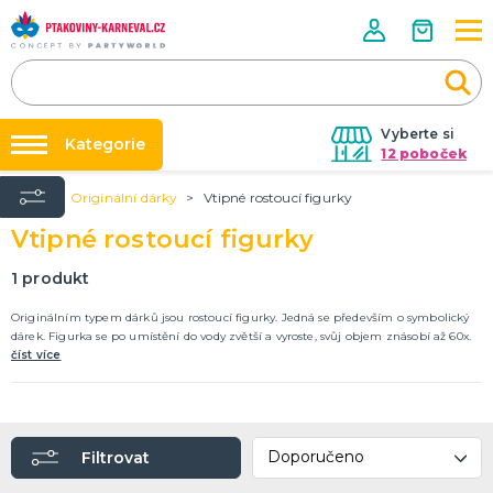
Vyberte si
Kategorie
12 poboček
Úvod
Originální dárky
Vtipné rostoucí figurky
Půjčovna kostýmů
HALLOWEENSKÉ ZBOŽÍ
Vtipné rostoucí figurky
Dámské Halloweenské kostýmy
Párty výzdoba na klíč
Pánské Halloweenské kostýmy
Nafukování balónků
1
produkt
Dětské Halloweenské kostýmy
Dekorace a doplňky na Halloween
DALŠÍ KATEGORIE
Prodejny
Originálním typem dárků jsou rostoucí figurky. Jedná se především o symbolický
dárek. Figurka se po umístění do vody zvětší a vyroste, svůj objem znásobí až 60x.
Rozvoz
číst více
PÁRTY DOPLŇKY PRO ORIGINÁLNÍ ZÁBAVU
Párty Blog
Balónky a dekorace
Helium
O nás
Dortové svíčky
Kariéra
Párty vychytávky
Rozlučka se svobodou
DALŠÍ KATEGORIE
Filtrovat
Kontakt