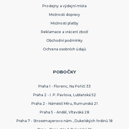
Vtipné trička
Prodejny a výdejní místa
Pro muže
Pro ženy
Vtipné cedulky
Vtipné hrnečky
Dárková keramika
Vtipné průkazy a pokuty
Pivní kosmetika, dárková balení
Vtipné placky
Vtipné rostoucí figurky
Magické mentolky
Společenské i lechtivé hry
Přáníčka a hrací přání
DALŠÍ KATEGORIE
Možnosti dopravy
PTÁKOVINY, ŽERTÍKY I SRANDIČKY
Možnosti platby
Kanadské žertíky
Reklamace a vrácení zboží
Falešná zranění a jizvy
Zvířátka a havěť
Obchodní podmínky
Vtipné dekorace
DALŠÍ KATEGORIE
Ochrana osobních údajů
MIKULÁŠSKÉ A VÁNOČNÍ KOSTÝMY I DOPLŇKY
Santa Claus, Vánoce
POBOČKY
Vše pro čerta
Vše pro anděla
Mikuláš
DALŠÍ KATEGORIE
Praha 1 - Florenc, Na Poříčí 33
Praha 2 - I. P. Pavlova, Lublaňská 52
ROZLUČKA SE SVOBODOU
Praha 2 - Náměstí Míru, Rumunská 21
Pro nevěstu
Pro družičky
Praha 5 - Anděl, Vltavská 28
Dekorace
Praha 7 - Strossmayerovo nám., Dukelských hrdinů 18
Maličkosti a dárky pro nevěstu
Pro muže
Hry
DALŠÍ KATEGORIE