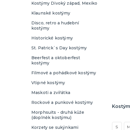
Kostýmy Divoký západ, Mexiko
Sexy uniformy
Klaunské kostýmy
Sexy zdravotní sestřičky
Disco, retro a hudební
kostýmy
Historické kostýmy
St. Patrick`s Day kostýmy
Beerfest a oktoberfest
kostýmy
Filmové a pohádkové kostýmy
Vtipné kostýmy
Maskoti a zvířátka
Rockové a punkové kostýmy
Kostým 
Morphsuits - druhá kůže
(doplněk kostýmu)
S
Korzety se sukýnkami