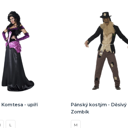
Komtesa - upíří
Pánský kostým - Děsivý 
Zombík
M
L
M