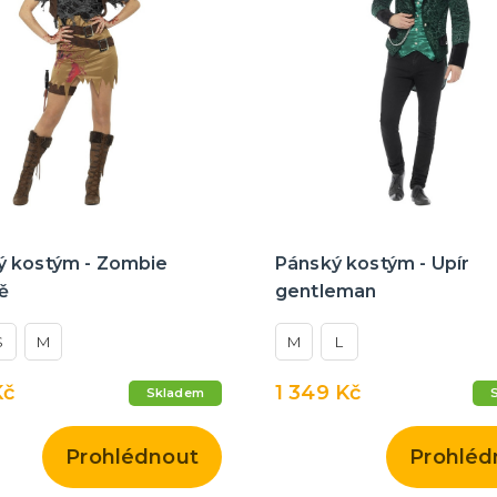
 kostým - Zombie
Pánský kostým - Upír
ě
gentleman
S
M
M
L
Kč
1 349 Kč
Skladem
Prohlédnout
Prohléd