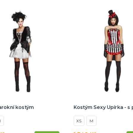
arokní kostým
Kostým Sexy Upírka - s
M
XS
M