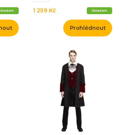
1 259 Kč
Skladem
Skladem
nout
Prohlédnout