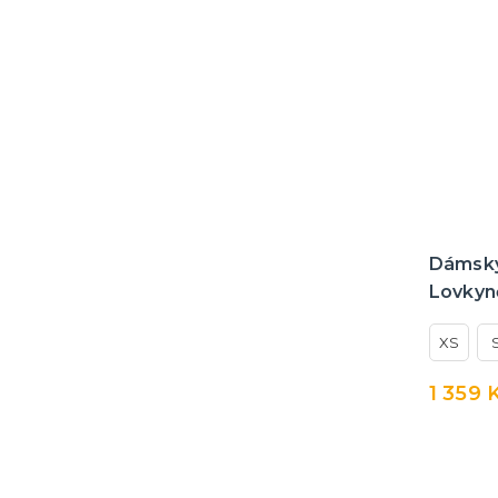
Dámský
Lovkyn
XS
1 359 