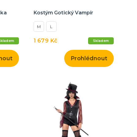
rka
Kostým Gotický Vampír
M
L
1 679 Kč
Skladem
Skladem
nout
Prohlédnout