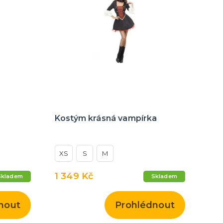
Kostým krásná vampírka
XS
S
M
1 349 Kč
Skladem
Skladem
nout
Prohlédnout