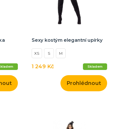
ka
Sexy kostým elegantní upírky
XS
S
M
1 249 Kč
Skladem
Skladem
nout
Prohlédnout