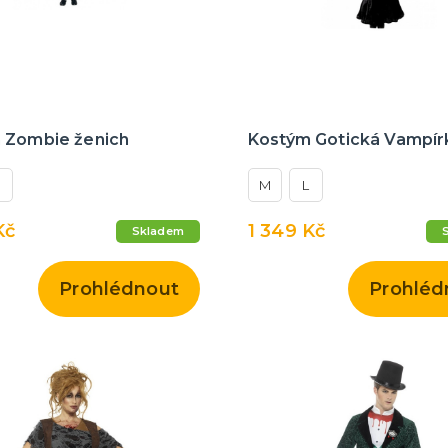
 Zombie ženich
Kostým Gotická Vampír
M
L
Kč
1 349 Kč
Skladem
Prohlédnout
Prohléd