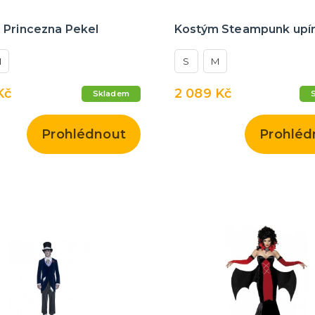
 Princezna Pekel
Kostým Steampunk upí
M
S
M
Kč
2 089 Kč
Skladem
Prohlédnout
Prohléd